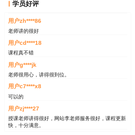
用户zh****86
连续浇筑。
学员好评
老师讲的很好
4. 梁（板）的振捣以紧固安装在侧模上的附
用户cd****18
着式为主，插入式振捣器为辅。
课程真不错
5. 梁（板）成活后要将表面抹平、拉毛，收
用户g****jk
浆后适时覆盖，洒水湿养不少于7d，蒸汽养生恒
老师很用心，讲得很到位。
温不宜超过80℃，也可采用喷洒养护剂养护。
用户c7****x8
6. 张拉使用的张拉机及油泵、锚、夹具配套
可以的
使用，配套定期校验，以准确标定张拉力与压力表
用户zj****27
读数间的关系曲线。
授课老师讲得很好，网站李老师服务很好，课程更新
7. 预应力张拉采用应力控制，同时以伸长值
快，十分满意。
作为校核。实际伸长值与理论伸长值之差应满足规
用户m9****66
范要求。
各位老师的服务态度非常好，非常感谢！希望我们网
站的教学质量越来越好，希望我们每位参加学习的同