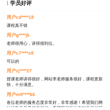
学员好评
（△）、纵断高程、中线偏位、宽度、平整度、横
老师讲的很好
坡、边坡。
用户cd****18
课程真不错
2. 石方路基工程质量检验
用户g****jk
石方路基实测项目有：压实（△）、弯沉
老师很用心，讲得很到位。
（△）、纵断高程、中线偏位、宽度、平整度、横
坡、边坡坡度和边坡平顺度。
用户c7****x8
可以的
3. 砌体挡土墙质量检验
用户zj****27
（1）砌体挡土墙实测项目有：砂浆强度
授课老师讲得很好，网站李老师服务很好，课程更新
（△）、平面位置、墙面坡度、断面尺寸（△）、
快，十分满意。
顶面高程、表面平整度。
用户m9****66
（2）干砌挡土墙实测项目有：平面位置、墙
各位老师的服务态度非常好，非常感谢！希望我们网
站的教学质量越来越好，希望我们每位参加学习的同
面坡度、断面尺寸（△）、顶面高程、表面平整