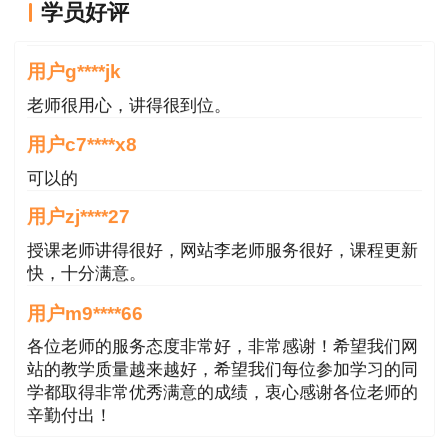
学员好评
课程真不错
（5）同一车上不得装运两类性质相抵触的爆
用户g****jk
破器材，且不得与其货物混装。雷管等起爆器材与
炸药不允许同时在同一车箱或同一地点装卸；
老师很用心，讲得很到位。
用户c7****x8
（6）装卸过程中司机不得离开驾驶室。遇雷
可以的
电天气，禁止装卸和运输爆破器材；
用户zj****27
（7）装车后应加盖帆布，并用绳子绑牢，检
授课老师讲得很好，网站李老师服务很好，课程更新
查无误后方可开车。
快，十分满意。
2. 爆破器材的运输
用户m9****66
各位老师的服务态度非常好，非常感谢！希望我们网
（1）气温低于10℃时，运输易冻的硝化甘油
站的教学质量越来越好，希望我们每位参加学习的同
炸药，或气温低于-15℃运输难冻硝化甘油炸药，
学都取得非常优秀满意的成绩，衷心感谢各位老师的
辛勤付出！
必须采取防冻措施。