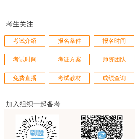
用户m9****66
（2）禁止用翻斗车、自卸汽车、拖车、机动
对本次课程购买的老师的服务态度非常满意。希望我
三轮车、人力三轮车、摩托车和自行车等运输爆破
们网站教学质量越来越高。祝大家都取得满意的结
考生关注
器材。
果！
用户m5****66
（3）运输炸药雷管时，装车高度要低于车厢
考试介绍
报名条件
报名时间
10cm。
3位老师，讲的都非常的好
考试时间
考证方案
师资团队
用户m5****66
（4）水路运输爆破器材，停泊地点距岸上建
3位老师，讲的都非常的好，
筑物不得小于250m。
免费直播
考试教材
成绩查询
用户m9****88
（5）汽车运输爆破器材，汽车的排气管宜设
建设工程教育网很给力，课程逻辑清晰，老师讲解通
在车前下侧，并应设置防火罩装置。
俗易懂，重点突出，模拟题质量高，押题卷压中的知
加入组织一起备考
识点很多，尤其是实务简答题秘籍压中将近70%的小
3. 爆破
问，让小白学员也能一次过四门，十分给力，值得推
荐[强][强]
（1）明挖爆破音响信号规定：
用户jl****un