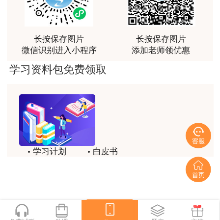
预告信号：间断鸣三次长声，即鸣30s、停、
感谢教育网的多年支持与培养。
鸣30s、停、鸣30s；
用户m9****66
长按保存图片
长按保存图片
准备信号：在预告信号20min后发布，间断鸣
老师讲课认真负责，要点突出；我考试通过了。
微信识别进入小程序
添加老师领优惠
一长、一短三次，即鸣20s、鸣10s、停、鸣20s、
用户m9****66
学习资料包免费领取
鸣10s、停、鸣20s、鸣10s。
老师讲课认真负责，要点突出；我考试通过了。
起爆信号：准备信号lOmin后发出，连续三短
用户ch****15
声，即鸣10s、停、鸣10s、停、鸣10s。
达老师的课程讲的非常好
（2）装药和堵塞应使用木、竹制作的炮棍。
用户s****02
严禁使用金属棍棒装填。
学习计划
白皮书
喜欢达老师的讲课
历年试题
备考精华
（3）火花起爆，应遵守下列规定：
用户s****02
一键领取
讲的不错~
深孔、竖井、倾角大于30°的斜井、有瓦斯和
用户s****02
粉尘爆炸危险等工作面的爆破，禁止采用火花起