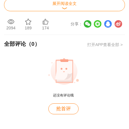
展开阅读全文
（1）从事爆破器材装卸的人员，应经过有关
爆破材料性能的基础教育和熟悉其安全技术知识。
分享：
装卸爆破器材时，严禁吸烟和携带引火物；
2094
189
174
（2）搬运装卸作业宜在白天进行，炎热的季
全部评论（
0
）
打开APP查看全部 >
节宜在清晨或傍晚进行。如需在夜间装卸爆破器材
时，装卸场所应有充足的照明，并只允许使用防爆
安全灯照明，禁止使用油灯、电石灯、汽灯、火把
等明火照明。
用户m4****68
（3）装卸爆破器材时，装卸现场应设置警戒
老师讲的深入浅出，风趣幽默。编的记忆口诀也很助
还没有评论哦
于记忆。
岗哨，有专人在场监督；
用户zh****86
抢首评
（4）搬运时应谨慎小心，轻搬轻放，不得冲
老师讲的很好
击、撞碰、拉拖、翻滚和投掷。严禁在装有爆破材
料的容器上踩踏；
用户cd****18