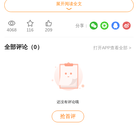
SL721-2015，施工单位应在施工前，对达到一定
展开阅读全文
规模的危险性较大的单项工程编制专项施工方案；
对于超过一定规模的危险性较大的单项工程，施工
分享：
4068
116
209
单位应组织专家对专项施工方案进行审查论证。
全部评论（
0
）
2. 专项施工方案应包括以下内容：工程概
打开APP查看全部 >
况；编制依据；施工计划；施工工艺技术；施工安
全保证措施；劳动力计划；设计计算书及相关图纸
等。
二、 专项施工方案有关程序要求
还没有评论哦
1. 专项施工方案应由施工单位技术负责人组
用户m4****68
织施工技术、安全、质量等部门的专业技术人员进
抢首评
老师讲的深入浅出，风趣幽默。编的记忆口诀也很助
行审核。经审核合格的，应由施工单位技术负责人
于记忆。
签字确认。实行分包的，应由总承包单位和分包单
用户zh****86