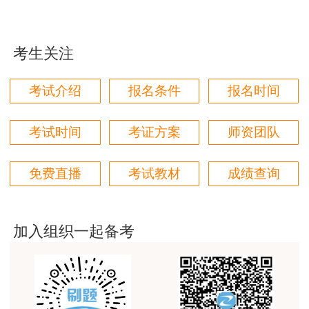
学都取得非常优秀满意的成绩，衷心感谢各位老师的
辛勤付出！
三、 专项施工方案的实施与监督
考生关注
用户m9****66
1. 监理、施工单位应指定专人对专项施工方
对本次课程购买的老师的服务态度非常满意。希望我
案实施情况进行旁站监理。发现未按专项施工方案
考试介绍
报名条件
报名时间
们网站教学质量越来越高。祝大家都取得满意的结
施工的，应要求其立即整改；存在危及人身安全紧
果！
急情况的，施工单位应立即组织作业人员撤离危险
考试时间
考证方案
师资团队
用户m5****66
区域。
3位老师，讲的都非常的好，
免费直播
考试教材
成绩查询
2. 总监理工程师、施工单位技术负责人应定
用户m5****66
期对专项施工方案实施情况进行巡查。
3位老师，讲的都非常的好
加入组织一起备考
3. 对于危险性较大的单项工程，施工、监理
用户m9****88
单位应组织有关人员进行验收。验收合格的，经施
建设工程教育网很给力，课程逻辑清晰，老师讲解通
工单位技术负责人及总监理工程师签字后，方可进
俗易懂，重点突出，模拟题质量高，押题卷压中的知
识点很多，尤其是实务简答题秘籍压中将近70%的小
入下一道工序
问，让小白学员也能一次过四门，十分给力，值得推