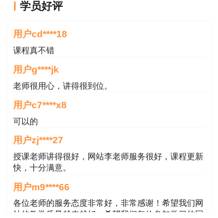
位技术负责人共同签字确认。
学员好评
老师讲的很好
2. 不需专家论证的专项施工方案，经施工单
用户cd****18
位审核合格后应报监理单位，由项目总监理工程师
课程真不错
审核签字，并报项目法人备案。
用户g****jk
3. 超过一定规模的危险性较大的单项工程专
老师很用心，讲得很到位。
项施工方案应由施工单位组织召开审查论证会。
用户c7****x8
4. 专家组应由5名及以上符合相关专业要求的
可以的
专家组成，各参建单位人员不得以专家身份参加审
用户zj****27
查论证会。
授课老师讲得很好，网站李老师服务很好，课程更新
快，十分满意。
5. 施工单位应根据审查论证报告修改完善专
项施工方案，经施工单位技术负责人、总监理工程
用户m9****66
师、项目法人单位负责人审核签字后，方可组织实
各位老师的服务态度非常好，非常感谢！希望我们网
施。
站的教学质量越来越好，希望我们每位参加学习的同