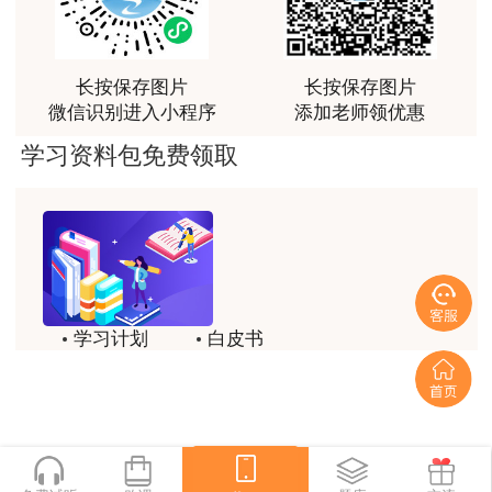
荐[强][强]
4. 监理单位发现未按专项施工方案实施的，
应责令整改；施工单位拒不整改的，应及时向项目
用户jl****un
长按保存图片
长按保存图片
法人报告；如有必要，可直接向有关主管部门报
感谢教育网的多年支持与培养。
微信识别进入小程序
添加老师领优惠
告。
用户m9****66
学习资料包免费领取
5. 项目法人接到监理单位报告后，应立即责
老师讲课认真负责，要点突出；我考试通过了。
令施工单位停工整改；施工单位仍不停工整改的，
用户m9****66
项目法人应及时向有关主管部门和安全监督机构报
老师讲课认真负责，要点突出；我考试通过了。
告。
用户ch****15
四、 危险性较大单项工程的规模标准
学习计划
白皮书
达老师的课程讲的非常好
历年试题
备考精华
1. 达到一定规模的危险性较大的单项工程
用户s****02
喜欢达老师的讲课
一键领取
（1）基坑支护、降水工程。开挖深度达到
用户s****02
3m（含3m）～5m或虽未超过3m但地质条件和周