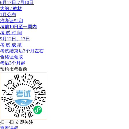
6月17日-7月10日
大纲 / 教材
1月公布
准考证打印
考前10日至一周内
考 试 时 间
9月12日、13日
考 试 成 绩
考试结束后3个月左右
合格证领取
考后3个月起
预约报考提醒
扫一扫 立即关注
查看课程