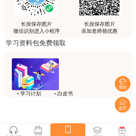
老师讲课认真负责，要点突出；我考试通过了。
用户m9****66
长按保存图片
长按保存图片
老师讲课认真负责，要点突出；我考试通过了。
微信识别进入小程序
添加老师领优惠
用户ch****15
学习资料包免费领取
达老师的课程讲的非常好
用户s****02
喜欢达老师的讲课
用户s****02
学习计划
白皮书
讲的不错~
历年试题
备考精华
用户s****02
一键领取
讲的不错~
用户s****02