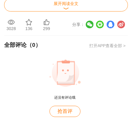
展开阅读全文
来，跟着达江老师的网课过一遍。每节课结束后做
题库里相对应的基础练习，这时候错误率比较高，
太多的不会。然后，在把讲义看一遍，在做题库里
分享：
3028
136
299
相对应的提高阶段的练习。接着，跟着老师习题班
过一遍，在把讲义看一遍，在做题库里相对应的典
全部评论（
0
）
打开APP查看全部 >
型例题。最后，考前一定要所有的错题又做了一
遍。当然，这个学习过程中习题并不都是及时的
用户m4****68
做，但最终所有的习题都做了一遍。
老师讲的深入浅出，风趣幽默。编的记忆口诀也很助
于记忆。
最后，总结出来的心得就是反复看讲义及做
用户zh****86
题，做题才能更好的查缺补漏，无论记忆力多好也
还没有评论哦
老师讲的很好
比不了烂笔头，静下心来踏踏实实的做题就是硬道
理。
用户cd****18
抢首评
课程真不错
本文是建设工程教育网原创文章，转载请注明来自建设工程教育