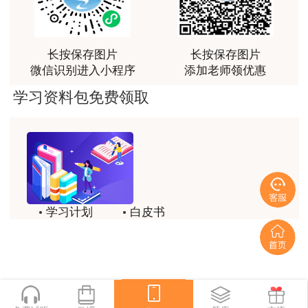
识点很多，尤其是实务简答题秘籍压中将近70%的小
问，让小白学员也能一次过四门，十分给力，值得推
荐[强][强]
长按保存图片
长按保存图片
微信识别进入小程序
添加老师领优惠
用户jl****un
感谢教育网的多年支持与培养。
学习资料包免费领取
用户m9****66
老师讲课认真负责，要点突出；我考试通过了。
用户m9****66
老师讲课认真负责，要点突出；我考试通过了。
学习计划
白皮书
用户ch****15
历年试题
备考精华
达老师的课程讲的非常好
一键领取
用户s****02
喜欢达老师的讲课