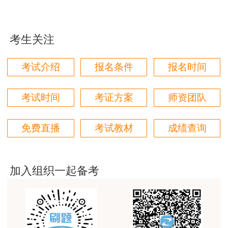
各位老师的服务态度非常好，非常感谢！希望我们网
站的教学质量越来越好，希望我们每位参加学习的同
学都取得非常优秀满意的成绩，衷心感谢各位老师的
考生关注
辛勤付出！
用户m9****66
考试介绍
报名条件
报名时间
对本次课程购买的老师的服务态度非常满意。希望我
们网站教学质量越来越高。祝大家都取得满意的结
考试时间
考证方案
师资团队
果！
用户m5****66
免费直播
考试教材
成绩查询
3位老师，讲的都非常的好
用户m5****66
加入组织一起备考
3位老师，讲的都非常的好，
用户m9****88
建设工程教育网很给力，课程逻辑清晰，老师讲解通
俗易懂，重点突出，模拟题质量高，押题卷压中的知