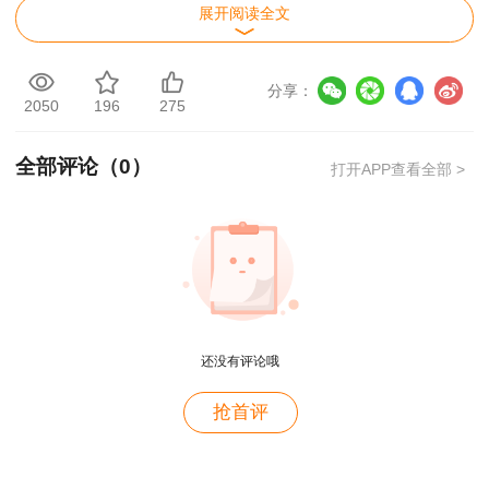
就跟着建设网校的课程学习。因为第一年专攻公共
展开阅读全文
科目，实务科目放到了第二年，所以实务科目基本
上没有学习。重心主要放到了经济科目，总体看了
分享：
两个多月的课程，网校的视频很重要，光看书经济
2050
196
275
有很多知识不易理解，不知道在讲些什么内容，所
全部评论（
0
）
以在此也提醒一建备考的小伙伴一定要网课和书本
打开APP查看全部 >
相结合，多看建设网课程才能理解。
第一年的公共科目与预想的一样都考过了，接
下来的就可以踏踏实实的备考公路实务。从2019
年5月份开始，书和网校课程相结合一起学习，教
材和网校课程先后看了2遍，看完后一定要做题，
还没有评论哦
做题才能更好的吸收知识点，也能从中发现哪些知
抢首评
识点没有记住或没有理解。付出总会有回报，两年
用户m4****68
完成一级建造师的学习，也获得了一建证书。
老师讲的深入浅出，风趣幽默。编的记忆口诀也很助