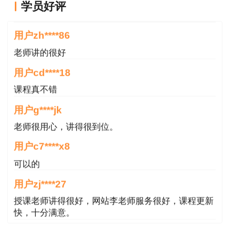
于记忆。
学员好评
最后，给各位继续奋斗的小伙伴些小建议，一
定要多看书，多看视频，多做题。
用户zh****86
老师讲的很好
本文是建设工程教育网原创文章，转载请注明来自建设工程教育
用户cd****18
网。
课程真不错
【本文是建设工程教育网原创文章，转载请注明来
用户g****jk
自建设工程教育网】
老师很用心，讲得很到位。
用户c7****x8
可以的
用户zj****27
授课老师讲得很好，网站李老师服务很好，课程更新
快，十分满意。
用户m9****66