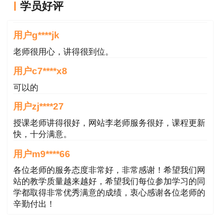
学员好评
2.填写用户名、密码、验证码
课程真不错
3.选择“一级建造师”点击查询，进行查分
用户g****jk
老师很用心，讲得很到位。
一级建造师合格标准
用户c7****x8
一级建造师各科目合格标准为试卷满分的
可以的
60％
用户zj****27
《建设工程经济》 60分
授课老师讲得很好，网站李老师服务很好，课程更新
快，十分满意。
《建设工程法规及相关知识》 78分
用户m9****66
《建设工程项目管理》 78分
各位老师的服务态度非常好，非常感谢！希望我们网
站的教学质量越来越好，希望我们每位参加学习的同
《专业工程管理与实务》 均为96分
学都取得非常优秀满意的成绩，衷心感谢各位老师的
辛勤付出！
《专业工程管理与实务》包含10个专业，