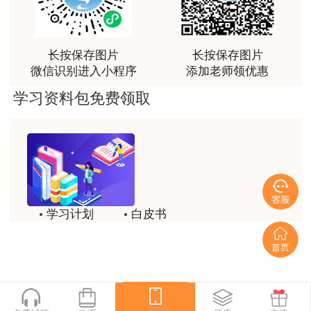
感谢教育网的多年支持与培养。
用户m9****66
长按保存图片
长按保存图片
老师讲课认真负责，要点突出；我考试通过了。
微信识别进入小程序
添加老师领优惠
用户m9****66
学习资料包免费领取
老师讲课认真负责，要点突出；我考试通过了。
用户ch****15
达老师的课程讲的非常好
用户s****02
学习计划
白皮书
喜欢达老师的讲课
历年试题
备考精华
用户s****02
一键领取
讲的不错~
用户s****02