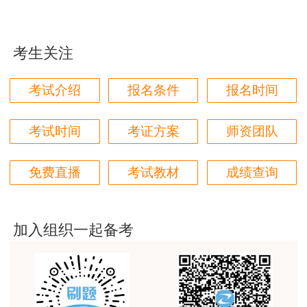
用户m9****66
即：建筑工程、公路工程、铁路工程、民航机场工
对本次课程购买的老师的服务态度非常满意。希望我
程、港口与航道工程、水利水电工程、市政公用工
们网站教学质量越来越高。祝大家都取得满意的结
程、通信与广电工程、矿业工程、机电工程
考生关注
果！
说明：
因考试政策、内容不断变化与调整，建
用户m5****66
考试介绍
报名条件
报名时间
设工程教育网提供的以上信息仅供参考，如有异议
3位老师，讲的都非常的好，
请考生以权威部门公布的内容为准！
考试时间
考证方案
师资团队
用户m5****66
3位老师，讲的都非常的好
免费直播
考试教材
成绩查询
用户m9****88
建设工程教育网很给力，课程逻辑清晰，老师讲解通
俗易懂，重点突出，模拟题质量高，押题卷压中的知
加入组织一起备考
识点很多，尤其是实务简答题秘籍压中将近70%的小
问，让小白学员也能一次过四门，十分给力，值得推
荐[强][强]
用户jl****un