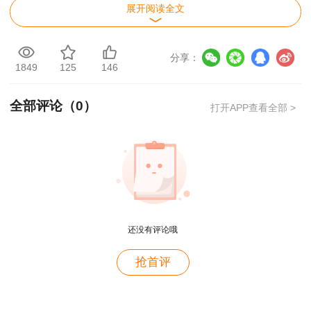
展开阅读全文
2018一建成绩查询时间：2019年1月3日
焦急等待，怕错过一级建造师成绩查询时间，
分享：
1849
125
146
建设工程教育网一建成绩查询预约通道已开启，
快
来预约查分>>
全部评论（
0
）
打开APP查看全部 >
今年官方已经明确成绩时间会在2月底后延期
发布-
点击查看通知>>
，同学们还是要耐心等待官
方最新通知，建设工程教育网也会第一时间通知大
家！
用户m4****68
老师讲的深入浅出，风趣幽默。编的记忆口诀也很助
一级建造师考试成绩查询流程
还没有评论哦
于记忆。
成绩查询网站：中国人事考试网
用户zh****86
抢首评
老师讲的很好
1.进入中国人事考试网，点击左侧“成绩查询”
用户cd****18