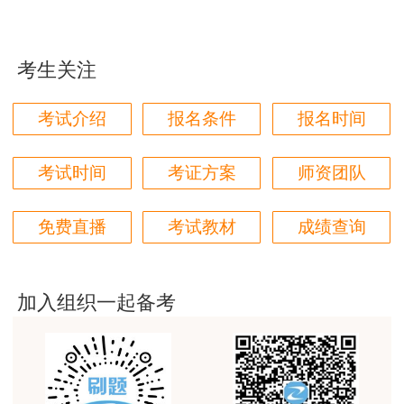
学都取得非常优秀满意的成绩，衷心感谢各位老师的
说明：
因考试政策、内容不断变化与调整，建设工程教
辛勤付出！
育网提供的以上信息仅供参考，如有异议请考生以权威部门
考生关注
用户m9****66
公布的内容为准！
对本次课程购买的老师的服务态度非常满意。希望我
考试介绍
报名条件
报名时间
们网站教学质量越来越高。祝大家都取得满意的结
果！
考试时间
考证方案
师资团队
用户m5****66
3位老师，讲的都非常的好，
免费直播
考试教材
成绩查询
用户m5****66
3位老师，讲的都非常的好
加入组织一起备考
用户m9****88
建设工程教育网很给力，课程逻辑清晰，老师讲解通
俗易懂，重点突出，模拟题质量高，押题卷压中的知
识点很多，尤其是实务简答题秘籍压中将近70%的小
问，让小白学员也能一次过四门，十分给力，值得推