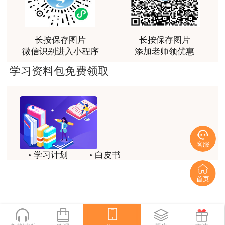
荐[强][强]
用户jl****un
长按保存图片
长按保存图片
感谢教育网的多年支持与培养。
微信识别进入小程序
添加老师领优惠
用户m9****66
学习资料包免费领取
老师讲课认真负责，要点突出；我考试通过了。
用户m9****66
老师讲课认真负责，要点突出；我考试通过了。
用户ch****15
学习计划
白皮书
达老师的课程讲的非常好
历年试题
备考精华
用户s****02
喜欢达老师的讲课
一键领取
用户s****02