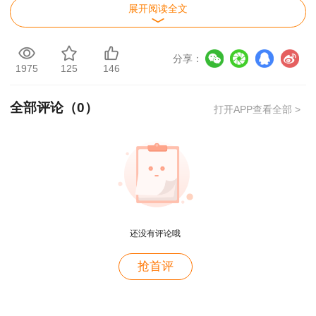
展开阅读全文
2018一建成绩查询时间：2019年1月3日
焦急等待，怕错过一级建造师成绩查询时间，建设工程
分享：
1975
125
146
教育网一建成绩查询预约通道已开启，
快来预约查分>>
全部评论（
0
）
打开APP查看全部 >
今年官方已经明确成绩时间会在2月底后延期发布-
点击
查看通知>>
，同学们还是要耐心等待官方最新通知，建设工
程教育网也会第一时间通知大家！
一级建造师考试成绩查询流程
成绩查询网站：中国人事考试网
还没有评论哦
用户m4****68
1.进入中国人事考试网，点击左侧“成绩查询”
抢首评
老师讲的深入浅出，风趣幽默。编的记忆口诀也很助
于记忆。
2.填写用户名、密码、验证码
用户zh****86