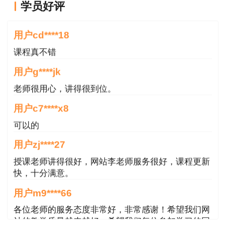
3.选择“一级建造师”点击查询，进行查分
学员好评
老师讲的很好
一级建造师合格标准
用户cd****18
课程真不错
一级建造师各科目合格标准为试卷满分的60％
用户g****jk
《建设工程经济》 60分
老师很用心，讲得很到位。
《建设工程法规及相关知识》 78分
用户c7****x8
《建设工程项目管理》 78分
可以的
用户zj****27
《专业工程管理与实务》 均为96分
授课老师讲得很好，网站李老师服务很好，课程更新
《专业工程管理与实务》包含10个专业，即：建筑工
快，十分满意。
程、公路工程、铁路工程、民航机场工程、港口与航道工
用户m9****66
程、水利水电工程、市政公用工程、通信与广电工程、矿业
各位老师的服务态度非常好，非常感谢！希望我们网
工程、机电工程
站的教学质量越来越好，希望我们每位参加学习的同