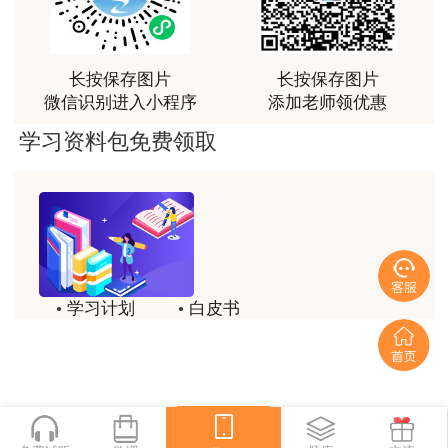
识点很多，尤其是实务简答题秘籍压中将近70%的小
问，让小白学员也能一次过四门，十分给力，值得推
荐[强][强]
长按保存图片
长按保存图片
用户jl****un
微信识别进入小程序
添加老师领优惠
感谢教育网的多年支持与培养。
学习资料包免费领取
用户m9****66
老师讲课认真负责，要点突出；我考试通过了。
用户m9****66
老师讲课认真负责，要点突出；我考试通过了。
用户ch****15
学习计划
白皮书
达老师的课程讲的非常好
历年试题
备考精华
用户s****02
一键领取
喜欢达老师的讲课