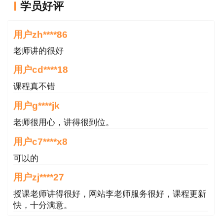
浏览器。
学员好评
用户zh****86
2.注册前请先进入中国人事考试网下载照片处
老师讲的很好
理工具，对照片进行审核，未经审核或审核未通过
用户cd****18
的无法正常完成照片上传和后续相关操作。
课程真不错
3.已经注册并成功上传照片的用户无需更换照
用户g****jk
片。
老师很用心，讲得很到位。
4.进入中国人事考试网完成准考证打印、成绩
用户c7****x8
查询操作。
可以的
温馨提示：
一级建造师报考高峰期报名人员较
用户zj****27
多，可能会造成网络拥堵、报名入口无法进入等情
授课老师讲得很好，网站李老师服务很好，课程更新
快，十分满意。
况，考生们可错开高峰期进行网上报名。
用户m9****66
相关推荐：