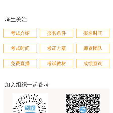
各位老师的服务态度非常好，非常感谢！希望我们网
2020一级建造师报名时间及入口
站的教学质量越来越好，希望我们每位参加学习的同
学都取得非常优秀满意的成绩，衷心感谢各位老师的
【冲鸭】2020一建提升刷题打卡进行中 快来
辛勤付出！
赢取好礼！
考生关注
用户m9****66
一级建造师高分学员备考经验分享汇总
考试介绍
报名条件
报名时间
对本次课程购买的老师的服务态度非常满意。希望我
2020一级建造师《工程经济》公式汇总
们网站教学质量越来越高。祝大家都取得满意的结
果！
考试时间
考证方案
师资团队
用户m5****66
免费直播
考试教材
成绩查询
3位老师，讲的都非常的好，
用户m5****66
3位老师，讲的都非常的好
加入组织一起备考
用户m9****88
建设工程教育网很给力，课程逻辑清晰，老师讲解通
俗易懂，重点突出，模拟题质量高，押题卷压中的知