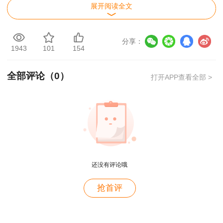
展开阅读全文
分享：
1943
101
154
全部评论（
0
）
打开APP查看全部 >
还没有评论哦
友情提示
抢首评
用户m4****68
1.为保证报名顺畅，推荐使用360(极速模
老师讲的深入浅出，风趣幽默。编的记忆口诀也很助
式)、搜狗(高速模式)、IE(IE10及以上版本)、谷歌
于记忆。