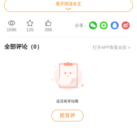
展开阅读全文
分享：
1586
125
286
全部评论（
0
）
打开APP查看全部 >
还没有评论哦
一级建造师成绩管理
用户m4****68
抢首评
老师讲的深入浅出，风趣幽默。编的记忆口诀也很助
考试成绩实行
2年
为一个周期的滚动管理办
于记忆。
法，参加全部4个科目考试的人员必须在连续的两
用户zh****86