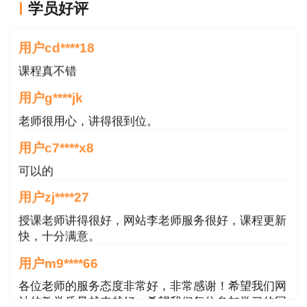
个考试年度内通过全部科目;符合免试条件，参加2
学员好评
老师讲的很好
个科目(建设工程法规及相关知识和专业工程管理
与实务)考试的人员必须在一个考试年度内通过应
用户cd****18
试科目为合格。
课程真不错
用户g****jk
说明：因考试政策、内容不断变化与调整，建
设工程教育网提供的以上考试信息仅供参考，如有
老师很用心，讲得很到位。
异议，请考生以权威部门公布的内容为准。
用户c7****x8
可以的
用户zj****27
授课老师讲得很好，网站李老师服务很好，课程更新
快，十分满意。
用户m9****66
各位老师的服务态度非常好，非常感谢！希望我们网
站的教学质量越来越好，希望我们每位参加学习的同