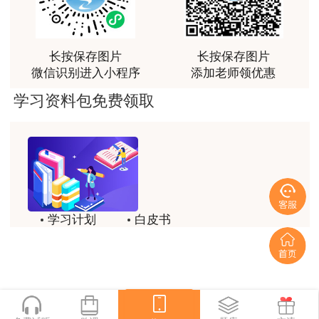
荐[强][强]
用户jl****un
长按保存图片
长按保存图片
感谢教育网的多年支持与培养。
微信识别进入小程序
添加老师领优惠
用户m9****66
学习资料包免费领取
老师讲课认真负责，要点突出；我考试通过了。
用户m9****66
老师讲课认真负责，要点突出；我考试通过了。
用户ch****15
学习计划
白皮书
达老师的课程讲的非常好
历年试题
备考精华
用户s****02
喜欢达老师的讲课
一键领取
用户s****02