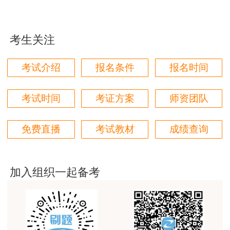
学都取得非常优秀满意的成绩，衷心感谢各位老师的
辛勤付出！
考生关注
用户m9****66
对本次课程购买的老师的服务态度非常满意。希望我
考试介绍
报名条件
报名时间
们网站教学质量越来越高。祝大家都取得满意的结
果！
考试时间
考证方案
师资团队
用户m5****66
3位老师，讲的都非常的好
免费直播
考试教材
成绩查询
用户m5****66
3位老师，讲的都非常的好，
加入组织一起备考
用户m9****88
建设工程教育网很给力，课程逻辑清晰，老师讲解通
俗易懂，重点突出，模拟题质量高，押题卷压中的知
识点很多，尤其是实务简答题秘籍压中将近70%的小
问，让小白学员也能一次过四门，十分给力，值得推