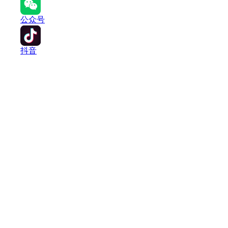
公众号
抖音
当前位置：
建设工程教育网
>
一级建造师
>
复习指导
>
历年试
2023年一级建造师工程经济真题
下载正保职业教育APP 订阅最新报考消息
2023-09-09 11:38
来源：
建设工程教育网
打印
字体：
大
小
2023年一级建造师工程经济真题及答案解析1-10题。建
考生朋友带来帮助。