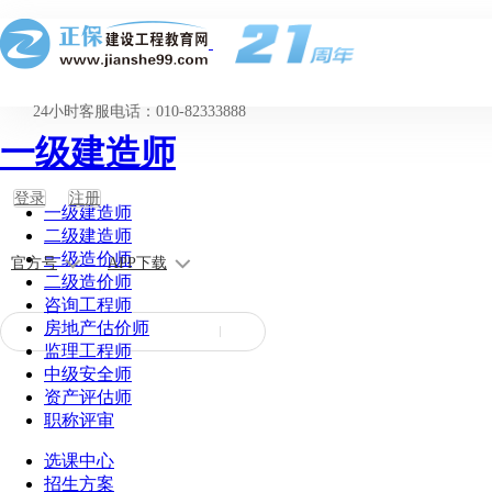
24小时客服电话：010-82333888
一级建造师
登录
注册
一级建造师
二级建造师
一级造价师
官方号
APP下载
二级造价师
咨询工程师
房地产估价师
监理工程师
中级安全师
资产评估师
职称评审
选课中心
招生方案