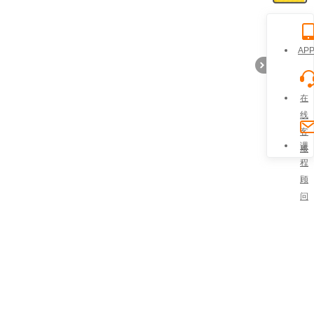
AP
在
线
客
折
课
服
程
顾
问
叠