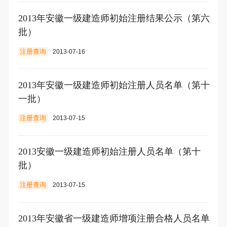
2013年安徽一级建造师初始注册结果公示（第六
批）
注册查询
2013-07-16
2013年安徽一级建造师初始注册人员名单（第十
一批）
注册查询
2013-07-15
2013安徽一级建造师初始注册人员名单（第十
批）
注册查询
2013-07-15
2013年安徽省一级建造师增项注册合格人员名单