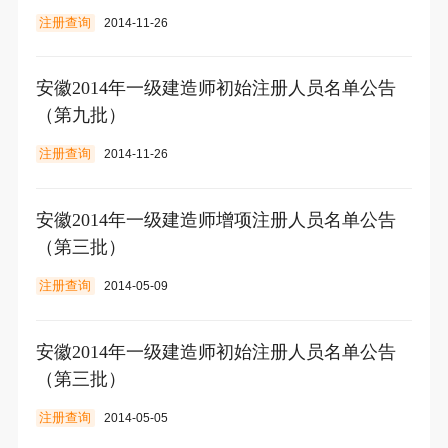
注册查询
2014-11-26
安徽2014年一级建造师初始注册人员名单公告
（第九批）
注册查询
2014-11-26
安徽2014年一级建造师增项注册人员名单公告
（第三批）
注册查询
2014-05-09
安徽2014年一级建造师初始注册人员名单公告
（第三批）
注册查询
2014-05-05