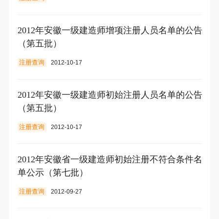
2012年安徽一级建造师增项注册人员名单的公告
（第五批）
注册查询
2012-10-17
2012年安徽一级建造师初始注册人员名单的公告
（第五批）
注册查询
2012-10-17
2012年安徽省一级建造师初始注册不符合条件名
单公示（第七批）
注册查询
2012-09-27