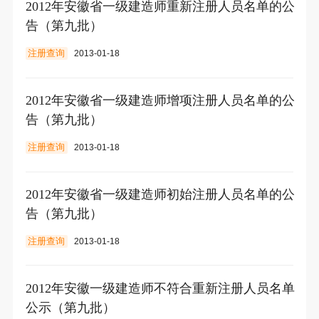
2012年安徽省一级建造师重新注册人员名单的公
告（第九批）
注册查询
2013-01-18
2012年安徽省一级建造师增项注册人员名单的公
告（第九批）
注册查询
2013-01-18
2012年安徽省一级建造师初始注册人员名单的公
告（第九批）
注册查询
2013-01-18
2012年安徽一级建造师不符合重新注册人员名单
公示（第九批）