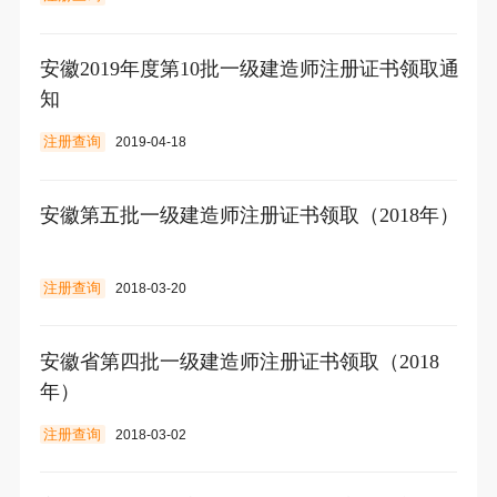
安徽2019年度第10批一级建造师注册证书领取通
知
注册查询
2019-04-18
安徽第五批一级建造师注册证书领取（2018年）
注册查询
2018-03-20
安徽省第四批一级建造师注册证书领取（2018
年）
注册查询
2018-03-02