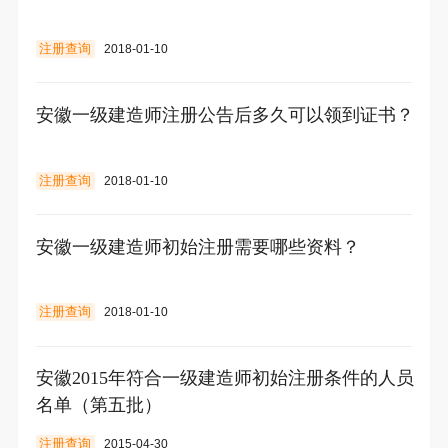
注册查询
2018-01-10
安徽一级建造师注册公告后多久可以领到证书？
注册查询
2018-01-10
安徽一级建造师初始注册需要哪些资料？
注册查询
2018-01-10
安徽2015年符合一级建造师初始注册条件的人员
名单（第五批）
注册查询
2015-04-30