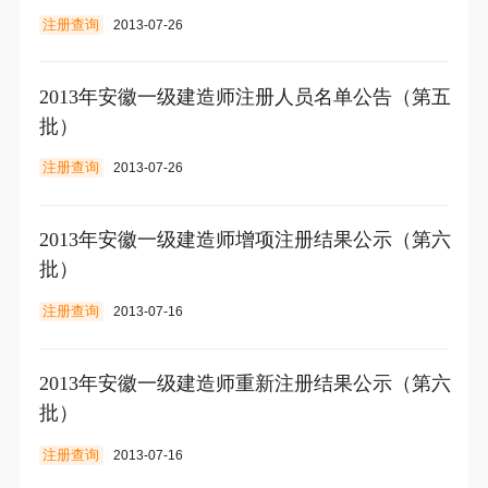
注册查询
2013-07-26
2013年安徽一级建造师注册人员名单公告（第五
批）
注册查询
2013-07-26
2013年安徽一级建造师增项注册结果公示（第六
批）
注册查询
2013-07-16
2013年安徽一级建造师重新注册结果公示（第六
批）
注册查询
2013-07-16