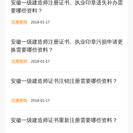
安徽一级建造师注册证书、执业印章遗失补办需
要哪些资料？
注册查询
2018-01-17
安徽一级建造师注册证书、执业印章污损申请更
换需要哪些资料？
注册查询
2018-01-17
安徽一级建造师证书注销注册需要哪些资料？
注册查询
2018-01-17
安徽一级建造师证书重新注册需要哪些资料？