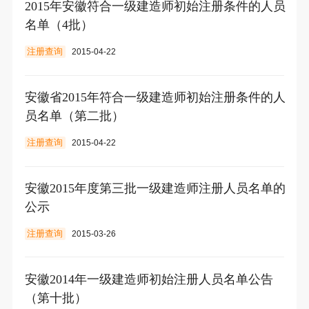
2015年安徽符合一级建造师初始注册条件的人员
名单（4批）
注册查询
2015-04-22
安徽省2015年符合一级建造师初始注册条件的人
员名单（第二批）
注册查询
2015-04-22
安徽2015年度第三批一级建造师注册人员名单的
公示
注册查询
2015-03-26
安徽2014年一级建造师初始注册人员名单公告
（第十批）