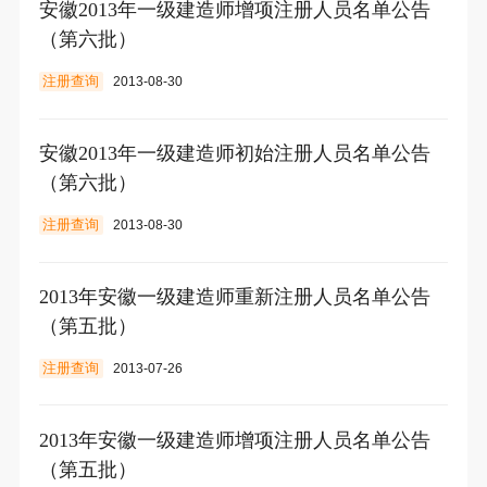
安徽2013年一级建造师增项注册人员名单公告
（第六批）
注册查询
2013-08-30
安徽2013年一级建造师初始注册人员名单公告
（第六批）
注册查询
2013-08-30
2013年安徽一级建造师重新注册人员名单公告
（第五批）
注册查询
2013-07-26
2013年安徽一级建造师增项注册人员名单公告
（第五批）