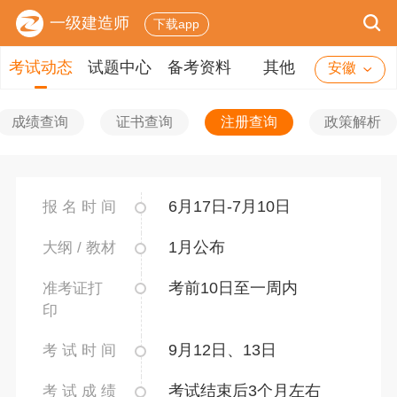
一级建造师
下载app
考试动态
试题中心
备考资料
其他
安徽
成绩查询
证书查询
注册查询
政策解析
6月17日-7月10日
报 名 时 间
1月公布
大纲 / 教材
考前10日至一周内
准考证打
印
9月12日、13日
考 试 时 间
考试结束后3个月左右
考 试 成 绩