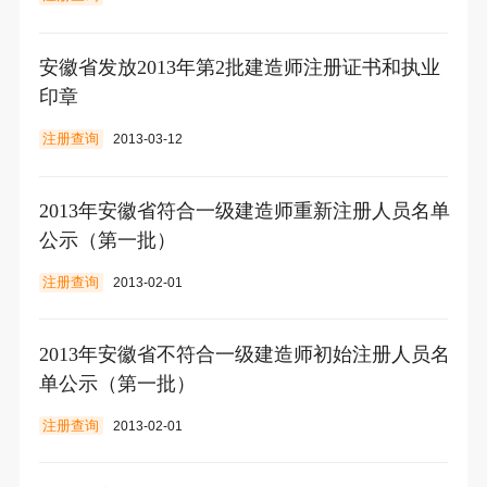
安徽省发放2013年第2批建造师注册证书和执业
印章
注册查询
2013-03-12
2013年安徽省符合一级建造师重新注册人员名单
公示（第一批）
注册查询
2013-02-01
2013年安徽省不符合一级建造师初始注册人员名
单公示（第一批）
注册查询
2013-02-01