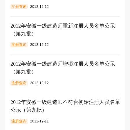
注册查询
2012-12-12
2012年安徽一级建造师重新注册人员名单公示
（第九批）
注册查询
2012-12-12
2012年安徽一级建造师增项注册人员名单公示
（第九批）
注册查询
2012-12-12
2012年安徽一级建造师不符合初始注册人员名单
公示（第九批）
注册查询
2012-12-11