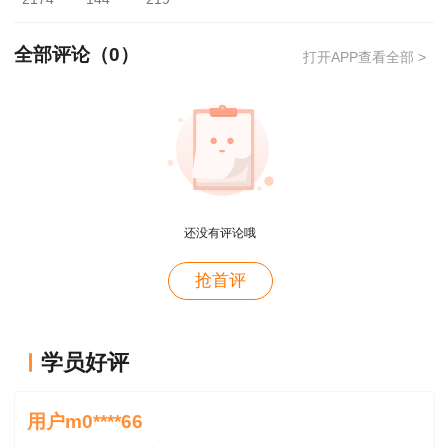
寸免冠正面证件照，报名照片将用于准考证、考场
座次表、证书、证书查询认证系统，请报考人员上
全部评论（
0
）
打开APP查看全部 >
传照片时慎重选用。
（四）填写报名信息。报考人员须如实填写
2025年度新疆维吾尔自治区二级建造师执业资格
考试报名信息。报考人员本人须签署（提交）报考
承诺书，一经提交即具有法律效力，不允许代为承
用户m4****66
诺。报考人员承诺后，在核查或者日常监管中发现
还没有评论哦
对课程特满意
其不符合考试报名条件的，考试报名无效，已缴费
用户hy****58
抢首评
用不予退还；取得成绩的，当次全部科目成绩无
讲的深入浅出---通俗易懂
效；取得资格证书或者成绩证明的，资格证书或者
成绩证明无效。
用户hy****58
学员好评
老师讲得深入，通属易懂👍🏻
（五）确认报名信息。报考人员应认真仔细检
用户m0****66
查录入的信息，报考信息一经确认后，将无法再次