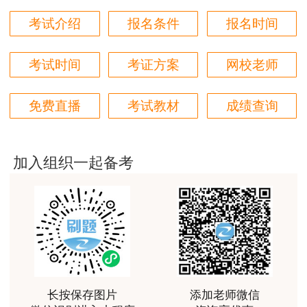
报考人员，缴费成功后，在2025年12月1日前携带
身份证和报名表到自治区人事考试中心核对缴费记
考试介绍
报名条件
报名时间
用户hq****jp
录开具发票。其他地（州、市）需要开具发票的报
性价比较高的一套课程，深耕领域多年的资深师资，
对知识点精准把握，内容深入浅出，理论和记忆口诀
考人员，缴费成功后，在2025年11月20日前携带
考试时间
考证方案
网校老师
相结合，备考更高效。
身份证和报名表到所在地（州、市）人力资源和社
用户m1****18
会保障局人事考试中心登记申办。
免费直播
考试教材
成绩查询
课程体系非常全面具体，考前资料含金量很足，能压
中一些真题知识点，从而使考试过程中得心应手，顺
利通过考试
加入组织一起备考
用户da****ng
小强老师讲得很好！生动、有趣、易于理解，支持！
用户m3****65
朋友介绍来的，特意选择李娜老师的课程学习，讲解
的非常清晰，容易理解。
长按保存图片
添加老师微信
用户m4****88