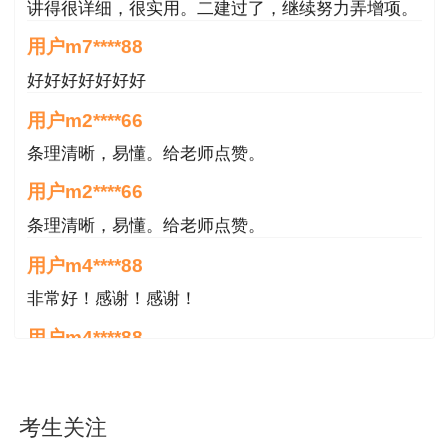
修改报名信息。确认信息无误后点击网上缴费。
讲得很详细，很实用。二建过了，继续努力弄增项。
用户m7****88
（六）资格审查。根据人力资源和社会保障部
好好好好好好好
人事考试中心关于印发《专业技术人员资格考试报
名证明事项告知承诺制试点工作实施方案》的通知
用户m2****66
（人考中心函〔2019〕26号）和《关于取消自治
条理清晰，易懂。给老师点赞。
区建设执业注册师考试资格审查的通知》（新建注
用户m2****66
〔2011〕01号）精神，本次考试考前不进行资格
条理清晰，易懂。给老师点赞。
审查，在办理注册业务时合并进行审查。
用户m4****88
（七）缴纳考试费。采取网上支付方式进行缴
非常好！感谢！感谢！
费，在报名平台按网络提示进行网上支付。缴费过
用户m4****88
程中如遇问题可拨打支付供应商24小时咨询热线
非常好！感谢！！！
(4001500800)。
用户m2****18
（八）开具发票。乌鲁木齐市需要开具发票的
考生关注
授课内容非常专业，还有人给答疑。