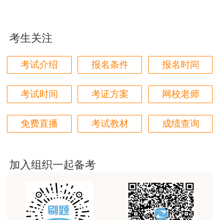
条理清晰，易懂。给老师点赞。
用户m4****88
考生关注
非常好！感谢！感谢！
用户m4****88
考试介绍
报名条件
报名时间
非常好！感谢！！！
考试时间
考证方案
网校老师
用户m2****18
授课内容非常专业，还有人给答疑。
免费直播
考试教材
成绩查询
用户hq****jp
性价比较高的一套课程，深耕领域多年的资深师资，
对知识点精准把握，内容深入浅出，理论和记忆口诀
加入组织一起备考
相结合，备考更高效。
用户m1****18
课程体系非常全面具体，考前资料含金量很足，能压