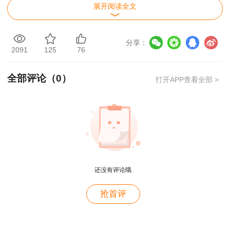
展开阅读全文
证书实行一证两用，无需换发职称证书。
根据上述文件规定，我厅整理了《住建行业职
分享：
称与部分国家专业技术职业资格关系对应表》（详
2091
125
76
见附件），建造师、造价工程师和监理工程师等建
全部评论（
0
）
打开APP查看全部 >
设工程专业职业资格可对应工程师（助理工程师）
职称，各级住建部门要加大政策宣传力度，切实做
好职称与职业资格对应工作，在资质审查、招投标
和职称评审等环节严格贯彻落实，融合贯通住建行
业用人渠道，畅通各类人才的职业发展通道，降低
企业用人成本，增强企业活力，不断优化住建领域
还没有评论哦
营商环境。
抢首评
附件：《住建行业职称与部分国家专业技术职
业资格关系对
应表》
用户m4****66