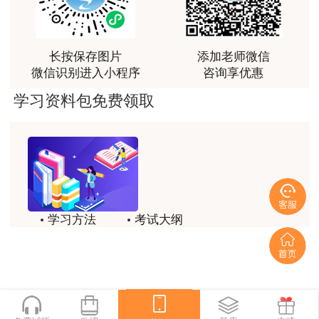
中一些真题知识点，从而使考试过程中得心应手，顺
利通过考试
用户da****ng
长按保存图片
添加老师微信
小强老师讲得很好！生动、有趣、易于理解，支持！
微信识别进入小程序
咨询享优惠
用户m3****65
学习资料包免费领取
朋友介绍来的，特意选择李娜老师的课程学习，讲解
的非常清晰，容易理解。
用户m4****88
老师讲课条理清晰、逻辑严密，而且语速适中，让人
听起来非常舒服，最打动我的是能把复杂的知识点拆
学习方法
考试大纲
分成生活化的例子，听完立刻就能理解，再也不用死
记硬背，大大提高了我的学习效率，每次上课都有种
历年试题
备考指导
豁然开朗的感觉，这种沉浸式教学真的会上瘾！
一键领取
用户m5****56
知识讲解详细，适合零基础学员听，终于让我自已有