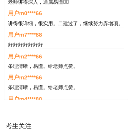
老师讲得深入，通属易懂👍🏻
0559-2330639；或与黄山市人事考试院联系，联
系电话：0559-2359197。
用户m0****66
讲得很详细，很实用。二建过了，继续努力弄增项。
黄山市人力资源和社会保障局
用户m7****88
2025年10月15日
好好好好好好好
用户m2****66
条理清晰，易懂。给老师点赞。
用户m2****66
条理清晰，易懂。给老师点赞。
用户m4****88
非常好！感谢！感谢！
用户m4****88
考生关注
非常好！感谢！！！