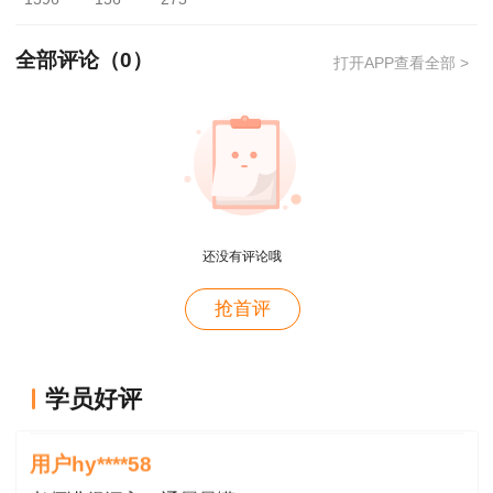
2.快递领取
全部评论（
0
）
打开APP查看全部 >
①使用皖事通APP，下载皖事通APP，注册
登录后选择地区为“黄山市”，搜索【专业技术人员
资格证书管理服务】事项，选择办事服务栏，点击
进入事项，填写详细信息后勾选送达方式为“邮
寄”。
还没有评论哦
②登录安徽政务服务网，切换地区与部门
用户m4****66
抢首评
为“黄山市—市人力资源社会保障局”，搜索【专业
对课程特满意
技术人员资格证书管理服务】事项，点击在线办理
用户hy****58
后填写信息选择“邮寄”。
学员好评
讲的深入浅出---通俗易懂
如有其他疑问，请与黄山市人力资源和社会保
用户hy****58
障局驻市政务服务中心综合窗口联系，联系电话：