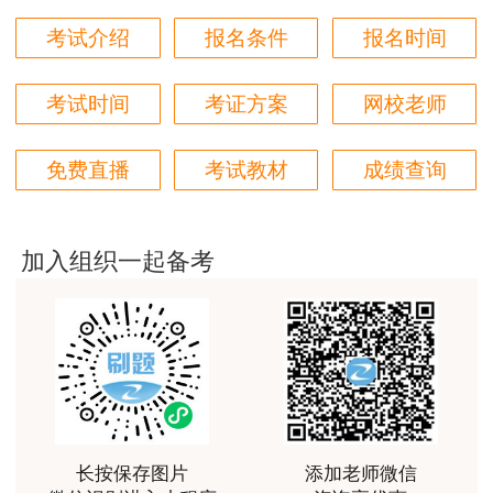
用户m2****18
考试介绍
报名条件
报名时间
授课内容非常专业，还有人给答疑。
考试时间
考证方案
网校老师
用户hq****jp
性价比较高的一套课程，深耕领域多年的资深师资，
免费直播
考试教材
成绩查询
对知识点精准把握，内容深入浅出，理论和记忆口诀
相结合，备考更高效。
用户m1****18
加入组织一起备考
课程体系非常全面具体，考前资料含金量很足，能压
中一些真题知识点，从而使考试过程中得心应手，顺
利通过考试
用户da****ng
小强老师讲得很好！生动、有趣、易于理解，支持！
用户m3****65
长按保存图片
添加老师微信