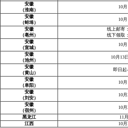
安徽
10
（淮南）
安徽
10
（蚌埠）
安徽
线上邮寄：
（亳州）
线下领取：
安徽
10
（宣城）
安徽
10月13
（池州）
安徽
即日起-
（黄山）
安徽
10
（阜阳）
安徽
10
（刘安）
安徽
10
（宿州）
黑龙江
11
江西
10