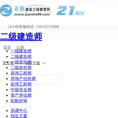
24小时客服电话：010-82333888
二级建造师
登录
注册
一级建造师
二级建造师
一级造价师
官方号
APP下载
二级造价师
咨询工程师
房地产估价师
监理工程师
中级安全师
资产评估师
职称评审
选课中心
招生方案