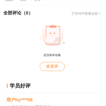
由申请人自行承担。网上申请邮寄服务成功后，我
院将及时联系邮政EMS寄发给申请人，邮寄证书
全部评论（
0
）
打开APP查看全部 >
服务收费由邮政EMS确定。
现场考生本人领取证书的，请携带本人身份证
原件领取；现场委托代领的，请携带代领人有效身
份证原件、代领委托书、考生有效身份证（或身份
证复印件）按要求登记领取
。并且请严格落实防控
还没有评论哦
措施，做好个人防护，有序领证。
用户m4****66
抢首评
公交线路：冷水滩区方向可乘坐24路公交车
对课程特满意
直达市民服务中心，也可乘坐302路、306路快速
用户hy****58
公交车在永州大道与迎宾路路口下车，步行左转过
学员好评
永州大道8分钟即到；
讲的深入浅出---通俗易懂
用户hy****58
零陵区方向可乘坐302路、306路快速公交车