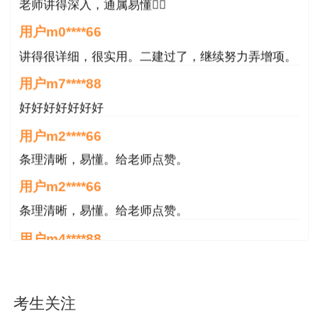
老师讲得深入，通属易懂👍🏻
在永州大道与迎宾路路口下车，右转步行5分钟即
到。
用户m0****66
讲得很详细，很实用。二建过了，继续努力弄增项。
选择出租车、网约车、自驾车可直达，中心设
用户m7****88
有地下停车场，车辆停放请按交通标牌指示停放或
服从现场管理人员的指挥。
好好好好好好好
用户m2****66
现场领取时间：
自公告发出2个月内
，工作日
条理清晰，易懂。给老师点赞。
上午9:00—12:00，下午13：30—17:00领取
用户m2****66
领取地址：永州市市民服务中心（冷水滩区永
条理清晰，易懂。给老师点赞。
州大道与迎宾路路口）一楼A区13号
用户m4****88
联系号码：0746-8329607
非常好！感谢！感谢！
附件：
补审2020、2021年部分资格证书发放
用户m4****88
考生关注
名单.et
非常好！感谢！！！