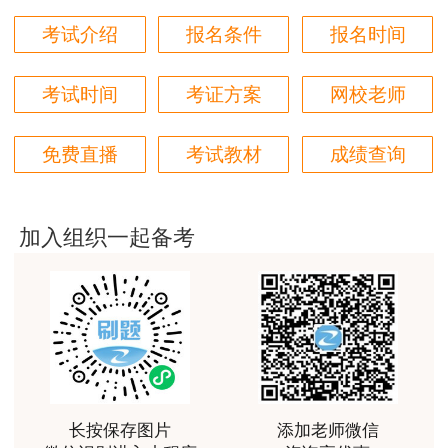
注：信息来源于永州人事考试网，附件内容请
用户m2****18
考试介绍
报名条件
报名时间
前往官网查看。
授课内容非常专业，还有人给答疑。
考试时间
考证方案
网校老师
用户hq****jp
性价比较高的一套课程，深耕领域多年的资深师资，
免费直播
考试教材
成绩查询
对知识点精准把握，内容深入浅出，理论和记忆口诀
相结合，备考更高效。
用户m1****18
加入组织一起备考
课程体系非常全面具体，考前资料含金量很足，能压
中一些真题知识点，从而使考试过程中得心应手，顺
利通过考试
用户da****ng
小强老师讲得很好！生动、有趣、易于理解，支持！
用户m3****65
长按保存图片
添加老师微信