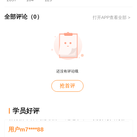
读！
点击预约>>
全部评论（
0
）
打开APP查看全部 >
用户m4****66
对课程特满意
用户hy****58
还没有评论哦
讲的深入浅出---通俗易懂
用户hy****58
抢首评
老师讲得深入，通属易懂👍🏻
用户m0****66
学员好评
讲得很详细，很实用。二建过了，继续努力弄增项。
用户m7****88