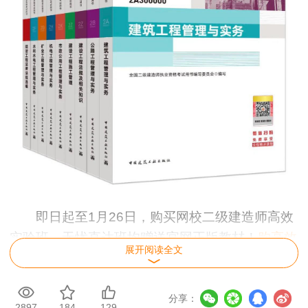
即日起至1月26日，购买网校二级建造师高效
实验班、无忧直达班均赠送官网正版教材！
购高效
展开阅读全文
实验班>
购无忧直达班>
新版教材有哪些变化？一起来听网校老师的解
分享：
2897
184
129