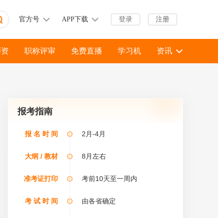
官方号
APP下载
登录
注册
师资
职称评审
免费直播
学习机
资讯
报考指南
报 名 时 间
2月-4月
大纲 / 教材
8月左右
准考证打印
考前10天至一周内
考 试 时 间
由各省确定