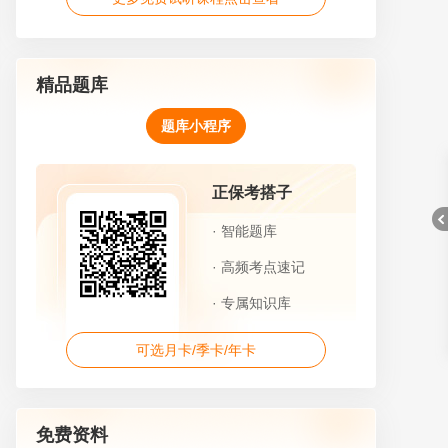
精品题库
题库小程序
正保考搭子
· 智能题库
· 高频考点速记
· 专属知识库
折
可选月卡/季卡/年卡
免费资料