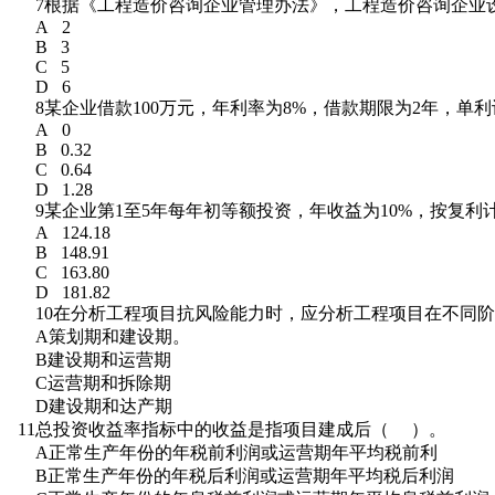
7根据《工程造价咨询企业管理办法》，工程造价咨询企业设
A 2
B 3
C 5
D 6
8某企业借款100万元，年利率为8%，借款期限为2年，单
A 0
B 0.32
C 0.64
D 1.28
9某企业第1至5年每年初等额投资，年收益为10%，按复利计
A 124.18
B 148.91
C 163.80
D 181.82
10在分析工程项目抗风险能力时，应分析工程项目在不同阶
A策划期和建设期。
B建设期和运营期
C运营期和拆除期
D建设期和达产期
11总投资收益率指标中的收益是指项目建成后（ ）。
A正常生产年份的年税前利润或运营期年平均税前利
B正常生产年份的年税后利润或运营期年平均税后利润