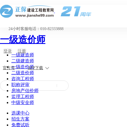
24小时客服电话：010-82333888
一级造价师
登录
注册
一级建造师
二级建造师
一级造价师
官方号
APP下载
二级造价师
咨询工程师
职称评审
房地产估价师
监理工程师
中级安全师
选课中心
招生方案
免费试听