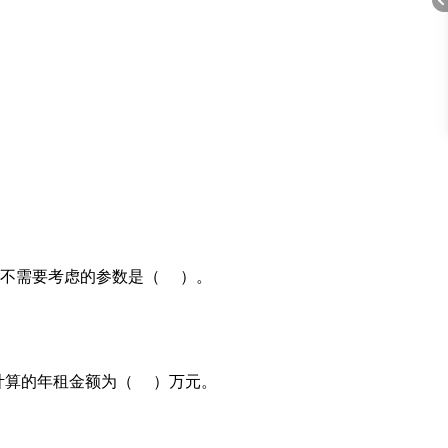
折
时不需要考虑的参数是（ ）。
叠
计算的年租金额为（ ）万元。