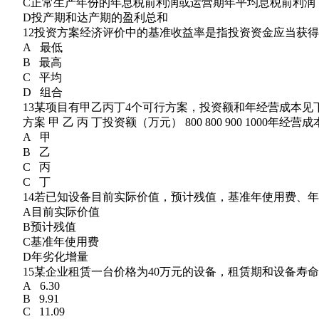
C正常生产年份的年息税前利润或运营期年平均息税前利润
D投产期和达产期的盈利总和
12投资方案经济评价中的基准收益率是指投资资金应当获得
A 最低
B 最高
C 平均
D 组合
13某项目有甲乙丙丁4个可行方案，投资额和年经营成本见
方案 甲 乙 丙 丁投资额（万元） 800 800 900 1000年经营成本（万
A 甲
B 乙
C 丙
C 丁
14若已知设备目前实际价值，预计残值，基准年使用费、年
A目前实际价值
B预计残值
C基准年使用费
D年劣化增量
15某企业租赁一台价格为40万元的设备，租赁期和设备寿命
A 6.30
B 9.91
C 11.09