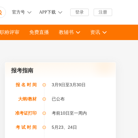
官方号
APP下载
登录
注册
职称评审
免费直播
教辅书
资讯
报考指南
报 名 时 间
3月9日至3月30日
大纲/教材
已公布
准考证打印
考前10日至一周内
考 试 时 间
5月23、24日