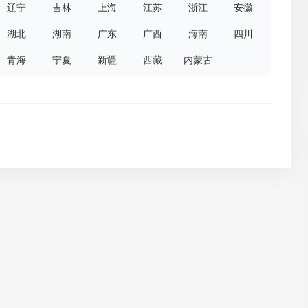
辽宁
吉林
上海
江苏
浙江
安徽
湖北
湖南
广东
广西
海南
四川
青海
宁夏
新疆
西藏
内蒙古