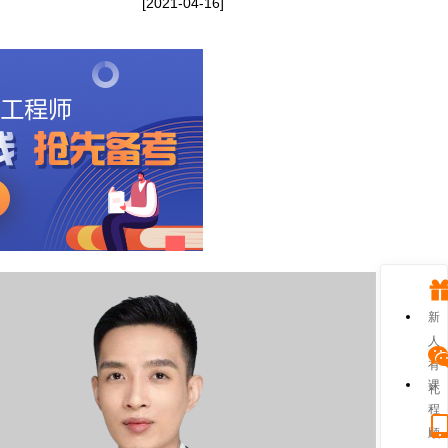
[2021-04-16]
新
人
有
课
礼
程
顾