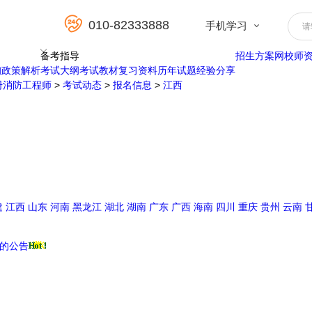
010-82333888
手机学习
请
备考指导
招生方案
网校师
询
政策解析
考试大纲
考试教材
复习资料
历年试题
经验分享
册消防工程师
>
考试动态
>
报名信息
>
江西
建
江西
山东
河南
黑龙江
湖北
湖南
广东
广西
海南
四川
重庆
贵州
云南
考的公告