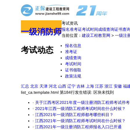
考试资讯
报名
准考证
考试时间
成绩查询
证书查
一级消防师
当前位置：
建设工程教育网
>
一级注
报名信息
考试动态
准考证
成绩查询
考试时间
证书领取
政策法规
汇总
北京
天津
河北
山西
辽宁
吉林
上海
江苏
浙江
安徽
福
list_ca.template.html 第184行发生错误: 区块未找到
·
关于江西考区2021年度一级注册消防工程师考试停
·
2021年江西一级消防工程师考试时间在什么时候？
·
江西2021年一级消防工程师都考哪些科目？
·
江西2021年一级消防工程师考试时间在什么时候？
·
江西2021年一级注册消防工程师报名入口已开通