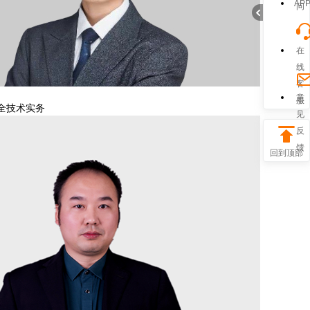
AP
问
在
线
客
折
意
服
全技术实务
见
反
馈
回到顶部
叠