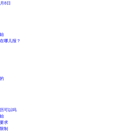
月8日
始
？在哪儿报？
的
学历可以吗
始
些要求
件限制