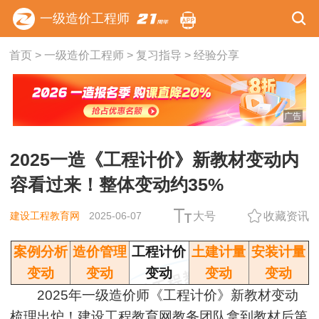
一级造价工程师
首页
>
一级造价工程师
>
复习指导
>
经验分享
广告
2025一造《工程计价》新教材变动内
容看过来！整体变动约35%
建设工程教育网
2025-06-07
大号
收藏资讯
案例分析
造价管理
工程计价
土建计量
安装计量
变动
变动
变动
变动
变动
2025年一级造价师《工程计价》新教材变动
梳理出炉！建设工程教育网教务团队拿到教材后第