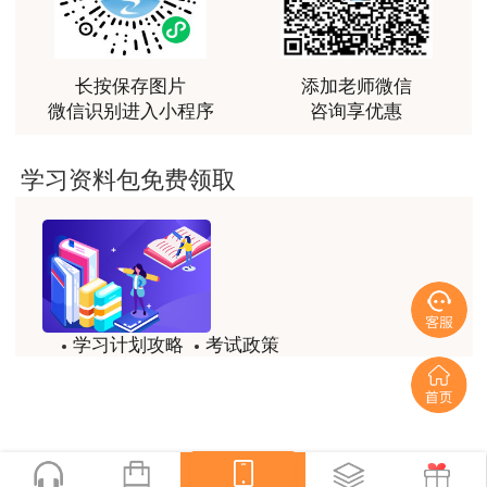
最棒的预习课
用户m2****66
越听越觉得好
长按保存图片
添加老师微信
以上为部分教材变动预览图，完整版变动说明
微信识别进入小程序
咨询享优惠
用户m2****66
请扫码联系老师获取~
越听越觉得好
学习资料包免费领取
用户m2****66
非常非常非常非常棒！！!！
用户m2****66
非常非常非常非常棒！！!！
学习计划攻略
考试政策
用户xi****mo
试题/模拟题
备考精华
土建计量这门课我听了门金瑞和孙琦两位老师的课
程，感觉各有千秋，正好取长补短助我通过了该门考
2025年《工程计价》
官方教材购买入口已开
一键领取
试，非常感谢两位老师的课程。
通