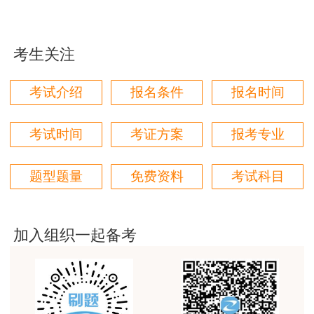
用户m1****96
三个字讲得好
考生关注
用户85****06
真的是把学习变成自己能理解的语言最重要！
考试介绍
报名条件
报名时间
用户m1****88
太喜欢王英老师了
考试时间
考证方案
报考专业
用户m5****68
题型题量
免费资料
考试科目
平台历史购买的课程，老师讲的多非常好
用户m2****68
老师讲的很细致很认真，课件准备充分也非常有耐
加入组织一起备考
心，听了老师的课很有收获，谢谢老师的付出和努
力。
用户m0****88