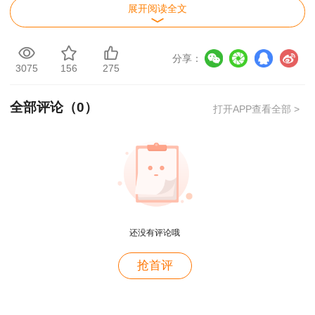
展开阅读全文
分享：
3075
156
275
2025一造《工程计价》新教材变动预览
全部评论（
0
）
打开APP查看全部 >
还没有评论哦
用户m2****88
抢首评
一如既往的好
用户m1****68