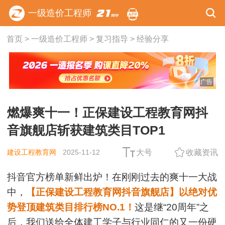
一级造价工程师
首页
>
一级造价工程师
>
复习指导
>
经验分享
广告
燃爆爽十一！正保建设工程教育网抖
音旗舰店斩获建筑类目TOP1
建设工程教育网
2025-11-12
大号
收藏资讯
抖音官方榜单新鲜出炉！在刚刚过去的爽十一大战
中，
【
正保建设工程教育网抖音旗舰店
】以绝对优
势登顶建筑类目排行榜NO.1！
这是继“20周年”之
后，我们送给全体建工学子与行业同仁的又一份硬