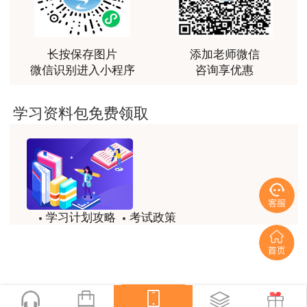
力。
用户m0****88
最棒的预习课
长按保存图片
添加老师微信
微信识别进入小程序
咨询享优惠
用户m2****66
越听越觉得好
学习资料包免费领取
用户m2****66
越听越觉得好
用户m2****66
非常非常非常非常棒！！!！
学习计划攻略
考试政策
用户m2****66
试题/模拟题
备考精华
非常非常非常非常棒！！!！
一键领取
用户xi****mo
20年匠心筑学 我们凭实力C位出道！
土建计量这门课我听了门金瑞和孙琦两位老师的课