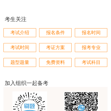
老师讲得非常好，老师在讲义上分析书写的时候尽量
写正楷一点就更完美了
考生关注
用户m1****96
三个字讲得好
考试介绍
报名条件
报名时间
用户85****06
真的是把学习变成自己能理解的语言最重要！
考试时间
考证方案
报考专业
用户m1****88
题型题量
免费资料
考试科目
太喜欢王英老师了
用户m5****68
平台历史购买的课程，老师讲的多非常好
加入组织一起备考
用户m2****68
老师讲的很细致很认真，课件准备充分也非常有耐
心，听了老师的课很有收获，谢谢老师的付出和努