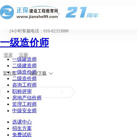
24小时客服电话：010-82333888
一级造价师
登录
注册
一级建造师
二级建造师
一级造价师
官方号
APP下载
二级造价师
咨询工程师
职称评审
房地产估价师
监理工程师
中级安全师
选课中心
招生方案
免费试听