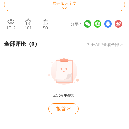
展开阅读全文
分享：
1712
101
50
全部评论（
0
）
各科网课名师亲笔编撰
教学经验沉淀硬核内容
打开APP查看全部 >
全套丛书四大分册分别由行业高人气网校授课老师独立主
编，编者常年深耕造价线上教学，熟悉考生学习短板、历年
命题趋势与阅卷得分标准，书本内容和网校课堂讲解思路完
全统一，告别网课、教辅内容脱节的问题。
还没有评论哦
科目书名
主编
优惠价
购买链接
一造《案例分析专题聚焦》
孙琦老师
54.4元
现货下单>
用户m2****88
抢首评
一造《造价管理专题聚焦》
达江老师
65元
现货下单
>
一如既往的好
一造《工程计价专题聚焦》
李娜老师
65元
现货下单
>
用户m1****68