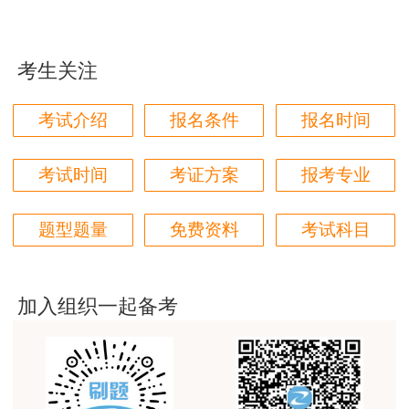
用户m1****96
三个字讲得好
考生关注
用户85****06
《工程计价专题聚焦》—— 李娜 主编
真的是把学习变成自己能理解的语言最重要！
考试介绍
报名条件
报名时间
用户m1****88
计价科目专属名师李娜执笔，常年线上直播授课，精准拿捏
太喜欢王英老师了
考试时间
考证方案
报考专业
计价中定额、清单、价款调整、竣工结算等易混淆考点。书
中采用对比表格、真题变式拆解、分层训练模式，把细碎计
用户m5****68
题型题量
免费资料
考试科目
价规则系统化梳理，完美匹配李娜老师计价网课学习节奏。
平台历史购买的课程，老师讲的多非常好
用户m2****68
老师讲的很细致很认真，课件准备充分也非常有耐
加入组织一起备考
心，听了老师的课很有收获，谢谢老师的付出和努
力。
用户m0****88