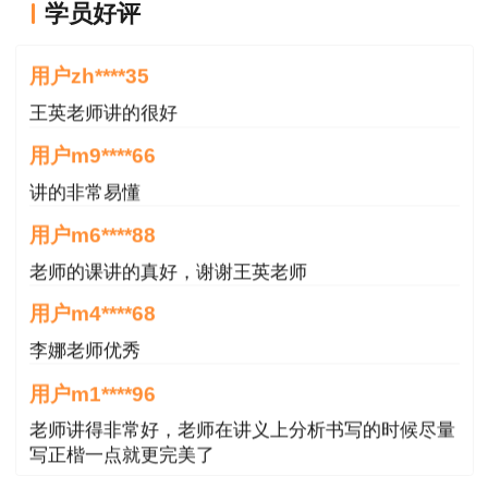
学员好评
一造《土建计量专题聚焦》
孙琦老师
65元
现货下单
>
王老师越来越年轻了
《造价管理专题聚焦》—— 达江 主编
用户zh****35
达江老师是全网公认造价管理人气讲师，深耕线上造价培训
王英老师讲的很好
多年，擅长拆解繁杂公式、梳理法规条文、总结记忆口诀。
用户m9****66
本书把管理科目资金时间价值、投融资、合同管理、进度成
讲的非常易懂
本控制等高频难点拆分专题，用课堂同款通俗讲解逻辑搭配
专项习题，解决考生记混法条、计算丢分的问题。
用户m6****88
老师的课讲的真好，谢谢王英老师
用户m4****68
李娜老师优秀
用户m1****96
老师讲得非常好，老师在讲义上分析书写的时候尽量
写正楷一点就更完美了