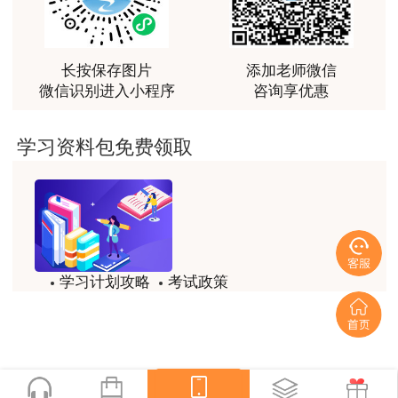
最棒的预习课
用户m2****66
越听越觉得好
长按保存图片
添加老师微信
微信识别进入小程序
咨询享优惠
用户m2****66
越听越觉得好
学习资料包免费领取
《技术与计量（土建）专题聚焦》—— 孙琦 主编
用户m2****66
孙琦老师长期开设土建计量、案例分析两大线上课程，深谙
非常非常非常非常棒！！!！
计量考点多、背诵量大的难点。本书围绕建筑材料、工程构
用户m2****66
造、施工工艺、工程量计量四大核心板块，图文结合归纳数
非常非常非常非常棒！！!！
字、分类类选择题考点，大幅降低背诵压力，适配线上课堂
学习计划攻略
考试政策
用户xi****mo
同步巩固。
试题/模拟题
备考精华
土建计量这门课我听了门金瑞和孙琦两位老师的课
程，感觉各有千秋，正好取长补短助我通过了该门考
一键领取
试，非常感谢两位老师的课程。