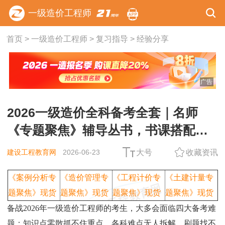
一级造价工程师
首页
>
一级造价工程师
>
复习指导
>
经验分享
广告
2026一级造价全科备考全套｜名师
《专题聚焦》辅导丛书，书课搭配通
关更稳
建设工程教育网
2026-06-23
大号
收藏资讯
《案例分析专
《造价管理专
《工程计价专
《土建计量专
题聚焦》现货
题聚焦》现货
题聚焦》现货
题聚焦》现货
备战2026年一级造价工程师的考生，大多会面临四大备考难
题：知识点零散抓不住重点、各科难点无人拆解、刷题找不