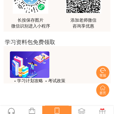
最棒的预习课
用户m2****66
越听越觉得好
长按保存图片
添加老师微信
微信识别进入小程序
咨询享优惠
用户m2****66
越听越觉得好
学习资料包免费领取
用户m2****66
非常非常非常非常棒！！!！
用户m2****66
非常非常非常非常棒！！!！
学习计划攻略
考试政策
用户xi****mo
试题/模拟题
备考精华
土建计量这门课我听了门金瑞和孙琦两位老师的课
程，感觉各有千秋，正好取长补短助我通过了该门考
一键领取
试，非常感谢两位老师的课程。