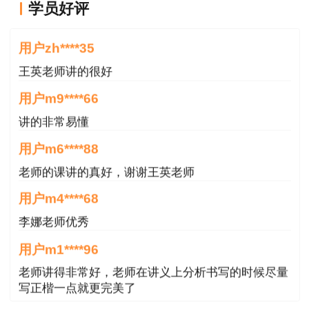
19:00-
学员好评
11月6日
交通案例
孙莉萍
王老师越来越年轻了
21:30
19:00-
用户zh****35
11月7日
交通计量
安慧
21:30
王英老师讲的很好
内容概要：
用户m9****66
1、考点预测，讲解考试重点、高频考点;
讲的非常易懂
用户m6****88
2、点拨考试思路、应试方法，指导答题技巧;
老师的课讲的真好，谢谢王英老师
3、一级造价师考试时注意事项;
用户m4****68
4、互动交流、鼓舞士气，回答学员问题。
李娜老师优秀
用户m1****96
一造考试进入倒计时，想要考前冲刺，2022
一级造价师临考特训班等待您的加入！20+小时浓
老师讲得非常好，老师在讲义上分析书写的时候尽量
写正楷一点就更完美了
缩教学，同时拥有配套实用学习资料，四大课程火