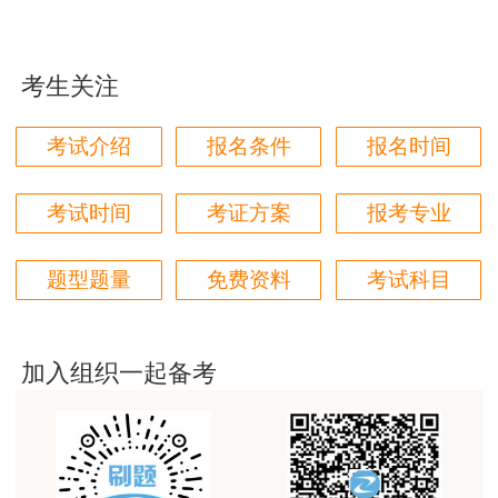
力全开，助你高效备考。
戳我看详情>>>
用户m1****96
三个字讲得好
考生关注
用户85****06
真的是把学习变成自己能理解的语言最重要！
考试介绍
报名条件
报名时间
用户m1****88
太喜欢王英老师了
考试时间
考证方案
报考专业
用户m5****68
题型题量
免费资料
考试科目
平台历史购买的课程，老师讲的多非常好
用户m2****68
老师讲的很细致很认真，课件准备充分也非常有耐
加入组织一起备考
心，听了老师的课很有收获，谢谢老师的付出和努
力。
用户m0****88