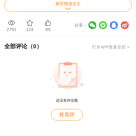
展开阅读全文
19:00-
11月1日
工程计价
李娜
21:30
19:00-
分享：
2791
124
89
11月2日
水利案例
李想
21:30
19:00-
全部评论（
0
）
打开APP查看全部 >
11月3日
土建计量
李毅佳
21:30
19:00-
11月4日
安装计量
史俊强
21:30
临考特训
班
19:00-
11月5日
水利计量
魏东
21:30
19:00-
还没有评论哦
11月5日
土建案例
王英
21:30
用户m2****88
抢首评
19:00-
11月6日
安装案例
陈江潮
一如既往的好
21:30
用户m1****68