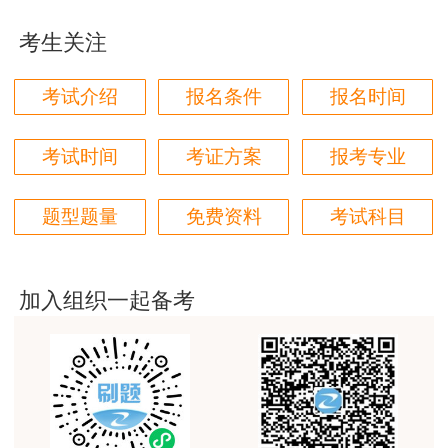
写正楷一点就更完美了
考生关注
用户m1****96
三个字讲得好
考试介绍
报名条件
报名时间
用户85****06
真的是把学习变成自己能理解的语言最重要！
考试时间
考证方案
报考专业
用户m1****88
题型题量
免费资料
考试科目
太喜欢王英老师了
用户m5****68
平台历史购买的课程，老师讲的多非常好
加入组织一起备考
用户m2****68
老师讲的很细致很认真，课件准备充分也非常有耐
心，听了老师的课很有收获，谢谢老师的付出和努
力。