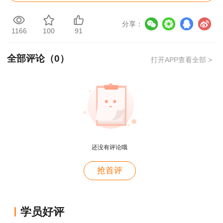
使用寿命，还能避免因故障导致的停工损失。
分享：
1166
100
91
通过上述措施的有效实施，可以显著提高路面机械
在施工过程中的效率，缩短工期、降低成本，并最
全部评论（
0
）
打开APP查看全部 >
终保证工程质量。
还没有评论哦
抢首评
用户m2****88
学员好评
一如既往的好