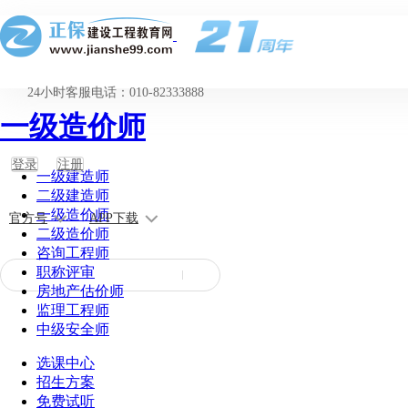
24小时客服电话：010-82333888
一级造价师
登录
注册
一级建造师
二级建造师
一级造价师
官方号
APP下载
二级造价师
咨询工程师
职称评审
房地产估价师
监理工程师
中级安全师
选课中心
招生方案
免费试听