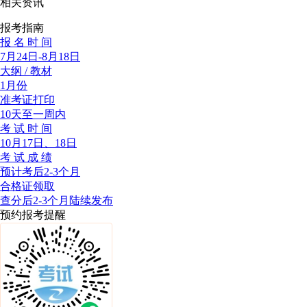
相关资讯
报考指南
报 名 时 间
7月24日-8月18日
大纲 / 教材
1月份
准考证打印
10天至一周内
考 试 时 间
10月17日、18日
考 试 成 绩
预计考后2-3个月
合格证领取
查分后2-3个月陆续发布
预约报考提醒