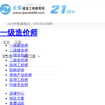
24小时客服电话：010-82333888
一级造价师
登录
注册
一级建造师
二级建造师
一级造价师
官方号
APP下载
二级造价师
咨询工程师
职称评审
房地产估价师
监理工程师
中级安全师
选课中心
招生方案
免费试听