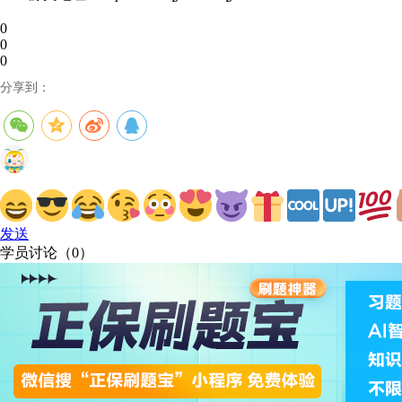
0
0
0
分享到：
发送
学员讨论（
0
）