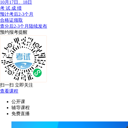
10月17日、18日
考 试 成 绩
预计考后2-3个月
合格证领取
查分后2-3个月陆续发布
预约报考提醒
扫一扫 立即关注
查看课程
公开课
辅导课程
免费直播