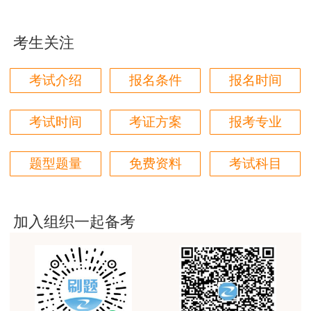
三个字讲得好
考生关注
用户85****06
真的是把学习变成自己能理解的语言最重要！
考试介绍
报名条件
报名时间
用户m1****88
太喜欢王英老师了
考试时间
考证方案
报考专业
用户m5****68
题型题量
免费资料
考试科目
平台历史购买的课程，老师讲的多非常好
用户m2****68
老师讲的很细致很认真，课件准备充分也非常有耐
加入组织一起备考
心，听了老师的课很有收获，谢谢老师的付出和努
力。
用户m0****88
最棒的预习课