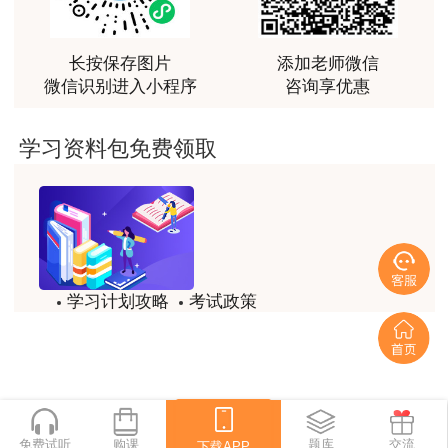
用户m2****66
越听越觉得好
长按保存图片
添加老师微信
微信识别进入小程序
咨询享优惠
用户m2****66
越听越觉得好
学习资料包免费领取
用户m2****66
非常非常非常非常棒！！!！
用户m2****66
非常非常非常非常棒！！!！
学习计划攻略
考试政策
用户xi****mo
试题/模拟题
备考精华
土建计量这门课我听了门金瑞和孙琦两位老师的课
程，感觉各有千秋，正好取长补短助我通过了该门考
一键领取
试，非常感谢两位老师的课程。
用户xi****mo
免费试听
购课
下载APP
题库
交流
下载APP