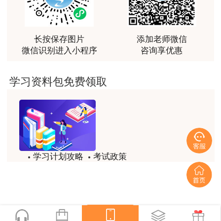
越听越觉得好
用户m2****66
越听越觉得好
长按保存图片
添加老师微信
微信识别进入小程序
咨询享优惠
用户m2****66
非常非常非常非常棒！！!！
学习资料包免费领取
用户m2****66
非常非常非常非常棒！！!！
用户xi****mo
土建计量这门课我听了门金瑞和孙琦两位老师的课
学习计划攻略
考试政策
程，感觉各有千秋，正好取长补短助我通过了该门考
试，非常感谢两位老师的课程。
试题/模拟题
备考精华
用户xi****mo
一键领取
时间是我们通过的保证，没有什么比坚持更有价值，
听王英老师的土建案例课程就是通过一造考试的最强