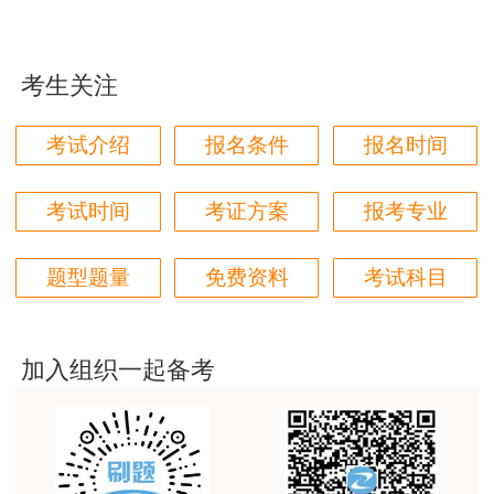
用户85****06
规定的程序申请延续注册。延续注册的有效期为4
真的是把学习变成自己能理解的语言最重要！
年。
考生关注
用户m1****88
太喜欢王英老师了
考试介绍
报名条件
报名时间
用户m5****68
平台历史购买的课程，老师讲的多非常好
考试时间
考证方案
报考专业
用户m2****68
题型题量
免费资料
考试科目
老师讲的很细致很认真，课件准备充分也非常有耐
心，听了老师的课很有收获，谢谢老师的付出和努
力。
加入组织一起备考
用户m0****88
最棒的预习课
用户m2****66