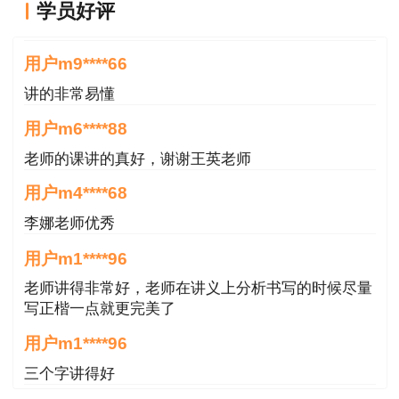
学员好评
(四)工程造价岗位工作证明;
王英老师讲的很好
用户m9****66
(五)取得资格证书的人员，自资格证书签发之
讲的非常易懂
日起1年后申请初始注册的，应当提供继续教育合
格证明;
用户m6****88
老师的课讲的真好，谢谢王英老师
(六)受聘于具有工程造价咨询资质的中介机构
用户m4****68
的，应当提供聘用单位为其交纳的社会基本养老保
险凭证、人事代理合同复印件，或者劳动、人事部
李娜老师优秀
门颁发的离退休证复印件;
用户m1****96
老师讲得非常好，老师在讲义上分析书写的时候尽量
(七)外国人、台港澳人员应当提供外国人就业
写正楷一点就更完美了
许可证书、台港澳人员就业证书复印件。
用户m1****96
注册造价工程师注册有效期满需继续执业的，
三个字讲得好
应当在注册有效期满30日前，按照本办法第八条