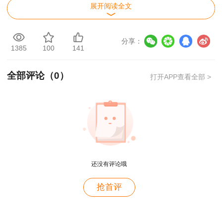
相较于变更注册延续注册,由于证书是次注册,
展开阅读全文
因而初始注册需要受理的时间比较长,手续比较繁
琐。而变更、延续注册的证书所需要受理的时间则
分享：
1385
100
141
要高效得多。
比如申请变更注册、延续注册的,注册初审机
全部评论（
0
）
打开APP查看全部 >
关应当自受理申请之日起5日内审查完毕,并将申请
材料和初审意见报注册机关,注册机关应当自受理
之日起10日内作出决定。
申请初始注册的，应当提交下列材料：
用户m2****88
还没有评论哦
一如既往的好
(一)初始注册申请表;
用户m1****68
抢首评
(二)执业资格证件和身份证件复印件;
王老师越来越年轻了
(三)与聘用单位签订的劳动合同复印件;
用户zh****35