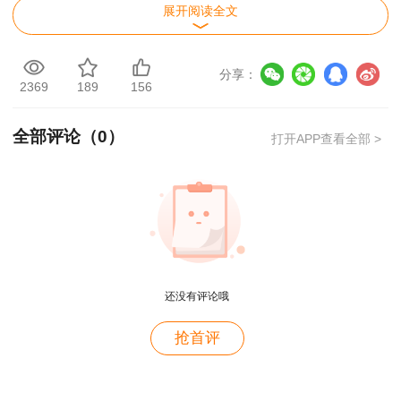
展开阅读全文
1、合格人员名单及抽查人员名单见附件。
2、公示时间：2025年12月22日至2025年12月31
分享：
2369
189
156
日。
公示期间集中受理对成绩合格人员的书面监督举
全部评论（
0
）
打开APP查看全部 >
报，对虚假承诺行为，一经查实，将按相关规定处
理。
举报电话：0558—5132010（请在工作日工作时
间拨打）
还没有评论哦
二、抽查对象确定
用户m2****88
抢首评
从成绩合格人员数据系统中随机抽取（不低于本市
一如既往的好
成绩合格人员的5%）本次抽查对象。
用户m1****68