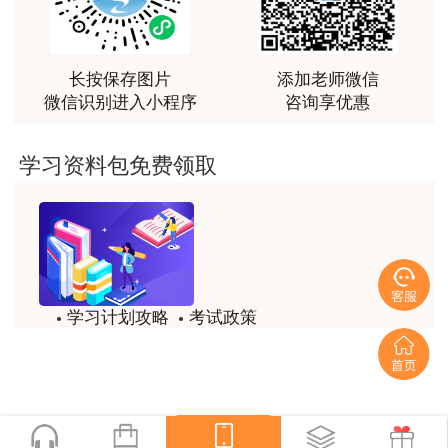
2025年12月22日
最棒的预习课
用户m2****66
越听越觉得好
长按保存图片
添加老师微信
微信识别进入小程序
咨询享优惠
用户m2****66
越听越觉得好
学习资料包免费领取
用户m2****66
非常非常非常非常棒！！!！
用户m2****66
非常非常非常非常棒！！!！
学习计划攻略
考试政策
用户xi****mo
试题/模拟题
备考精华
土建计量这门课我听了门金瑞和孙琦两位老师的课
程，感觉各有千秋，正好取长补短助我通过了该门考
一键领取
试，非常感谢两位老师的课程。