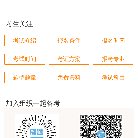
用户m1****96
间拨打）。
三个字讲得好
四、抽查结果反馈
考生关注
用户85****06
真的是把学习变成自己能理解的语言最重要！
抽查结果现场通知。
考试介绍
报名条件
报名时间
用户m1****88
附件：1.亳州考区2025年度一级造价师资格考试
太喜欢王英老师了
考试时间
考证方案
报考专业
成绩合格人员践诺情况随机抽查名单（2人）
用户m5****68
附件：
2.亳州考区2025年度一级造价师资格考试
题型题量
免费资料
考试科目
平台历史购买的课程，老师讲的多非常好
合格人员公示名单（26人）
用户m2****68
附件下载：
老师讲的很细致很认真，课件准备充分也非常有耐
加入组织一起备考
https://rsj.bozhou.gov.cn/News/show/706297.html
心，听了老师的课很有收获，谢谢老师的付出和努
力。
亳州市人力资源和社会保障局
用户m0****88