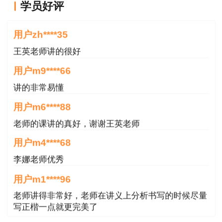
学员好评
王老师越来越年轻了
二、时间安排
用户zh****35
（一）邮寄申报时间：2026年1月12日至1月20日
王英老师讲的很好
16:00
用户m9****66
（二）现场领取时间：2026年1月23日至2月2日
讲的非常易懂
（法定节假日除外）。
用户m6****88
三、其他事项
老师的课讲的真好，谢谢王英老师
用户m4****68
（一）选择邮寄领取的考生请在规定的时间申请办
理邮寄，邮寄费用由考生个人承担。
李娜老师优秀
用户m1****96
（二）根据《山东省人力资源和社会保障厅关于专
老师讲得非常好，老师在讲义上分析书写的时候尽量
业技术人员职业资格证书管理便利化改革及发放工
写正楷一点就更完美了
作的通知》（鲁人字【2019]12号）的规定，资格