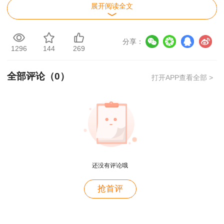
息，经工作人员确认后，即安排邮寄（注：通过中
展开阅读全文
国邮政EMS进行邮寄，咨询电话：8097169）。
邮寄信息确认网址：
分享：
https://zwfw.sd.gov.cn/JIS/front/login.do?
1296
144
269
uuid=ThaXgx6ziCRM
全部评论（
0
）
打开APP查看全部 >
（二）现场领取
1、本人领取。携带本人有效身份证原件及证书管
理号到所属审核点领取。
2、他人代领。代领人携带本人和考生本人的有效
身份证原件、委托书及证书管理号到所属审核点领
还没有评论哦
取。
用户m2****88
抢首评
一如既往的好
3、2025年度一级造价工程师职业资格考试合格人
员名单（见附件）中标注着详细领取地址。
用户m1****68