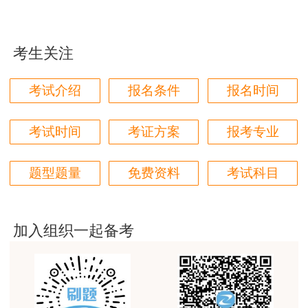
用户m1****96
证书办理不再填写《专业技术资格考试登记表》。
三个字讲得好
（三）根据《关于启用新版专业技术人员职业资格
考生关注
用户85****06
证书的通知》（鲁人考函【2017]49号）的规定，
真的是把学习变成自己能理解的语言最重要！
未按时领取的证书，由证书发放机构代为保管，考
考试介绍
报名条件
报名时间
试结束满五年仍未领取的，证书将退回省人事考试
用户m1****88
中心，由国家指定的印制企业统一回收销毁。
太喜欢王英老师了
考试时间
考证方案
报考专业
用户m5****68
联系电话：0536-8091302
题型题量
免费资料
考试科目
平台历史购买的课程，老师讲的多非常好
附件：2025年度一级造价工程师职业资格考试合
用户m2****68
格人员名单
老师讲的很细致很认真，课件准备充分也非常有耐
加入组织一起备考
附件下载：
心，听了老师的课很有收获，谢谢老师的付出和努
力。
http://rsj.weifang.gov.cn/fwdt/ksjd/zsbl/202601/t
用户m0****88
潍坊市人事考试和劳动能力鉴定中心