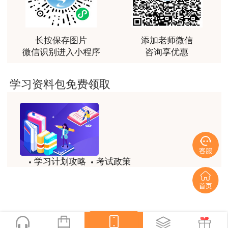
最棒的预习课
2026年1月9日
用户m2****66
越听越觉得好
长按保存图片
添加老师微信
微信识别进入小程序
咨询享优惠
用户m2****66
越听越觉得好
学习资料包免费领取
用户m2****66
非常非常非常非常棒！！!！
用户m2****66
非常非常非常非常棒！！!！
学习计划攻略
考试政策
用户xi****mo
试题/模拟题
备考精华
土建计量这门课我听了门金瑞和孙琦两位老师的课
程，感觉各有千秋，正好取长补短助我通过了该门考
一键领取
试，非常感谢两位老师的课程。