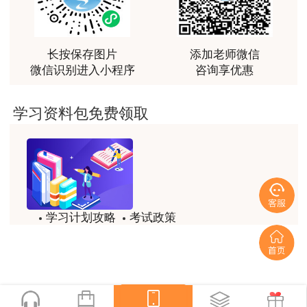
越听越觉得好
用户m2****66
长按保存图片
添加老师微信
越听越觉得好
微信识别进入小程序
咨询享优惠
用户m2****66
学习资料包免费领取
非常非常非常非常棒！！!！
用户m2****66
非常非常非常非常棒！！!！
用户xi****mo
土建计量这门课我听了门金瑞和孙琦两位老师的课
学习计划攻略
考试政策
程，感觉各有千秋，正好取长补短助我通过了该门考
试题/模拟题
备考精华
试，非常感谢两位老师的课程。
一键领取
用户xi****mo
时间是我们通过的保证，没有什么比坚持更有价值，