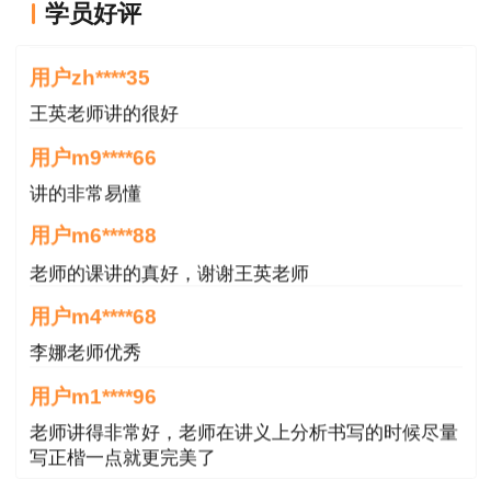
学员好评
用户zh****35
申请邮寄的考生进入“湖南省公务员考试测评中
王英老师讲的很好
心”微信服务号中的“我的证书”栏目申请证书邮寄业
用户m9****66
务。考生应如实填写和上传本人相关信息，邮寄申
讲的非常易懂
请经审核通过后，我院将联系快递公司寄发给申请
用户m6****88
人。职业资格证书使用邮政EMS特快专递到付方
式进行邮寄，费用包含文件保价费2元（保额500
老师的课讲的真好，谢谢王英老师
元），双程取寄邮寄资费20元（仅限中国大陆地
用户m4****68
区），总费用为22元。
李娜老师优秀
证书原则上只能由本人签收，请务必真实准确填写
用户m1****96
本人联系方式和地址。如有违反，所产生的后果以
老师讲得非常好，老师在讲义上分析书写的时候尽量
及法律责任由申请人自行承担。
写正楷一点就更完美了
用户m1****96
请考生及时选择合适的方式领取纸质证书。未按时
三个字讲得好
领取的纸质证书，由证书发放机构代为保管，保管