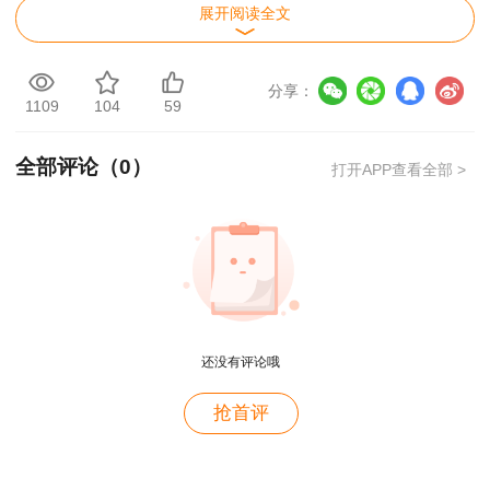
展开阅读全文
分享：
1109
104
59
全部评论（
0
）
打开APP查看全部 >
一、现场领取
为保证证书领取的准确、安全，防止其他人员冒领
导致证书遗失等情况，请考生本人于工作时间携带
用户m2****88
有效居民身份证及复印件，到邵阳市人力资源和社
还没有评论哦
一如既往的好
会保障局512室（邵阳市北塔区资江北路滨江嘉园
抢首评
用户m1****68
旁）领取证书，不得代领。
王老师越来越年轻了
二、证书邮寄