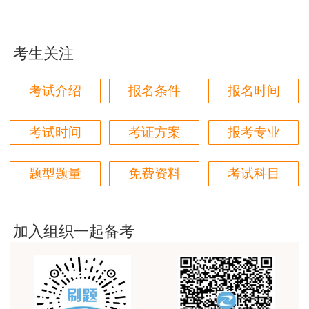
期限为自考试结束日起5年，保管期限届满后，证
用户85****06
书发放机构将按流程予以销毁，后续不再予以补
真的是把学习变成自己能理解的语言最重要！
考生关注
办，相关责任由考生自行承担。
用户m1****88
咨询电话：0739-5324935。
太喜欢王英老师了
考试介绍
报名条件
报名时间
用户m5****68
邵阳市人力资源考试院
考试时间
考证方案
报考专业
平台历史购买的课程，老师讲的多非常好
2026年1月12日
用户m2****68
题型题量
免费资料
考试科目
老师讲的很细致很认真，课件准备充分也非常有耐
心，听了老师的课很有收获，谢谢老师的付出和努
力。
加入组织一起备考
用户m0****88
最棒的预习课
用户m2****66