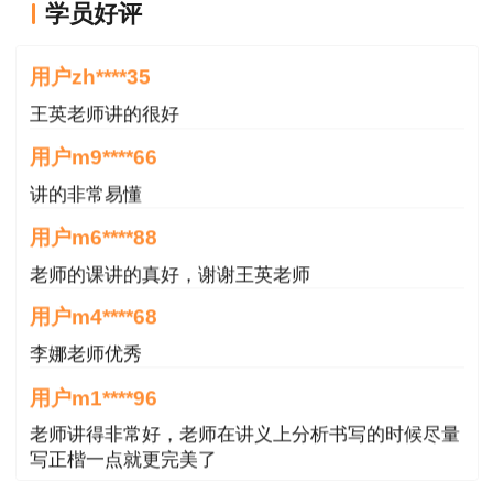
学员好评
员应承诺本人已知晓证明事项名称、设定依据、证
王老师越来越年轻了
明内容和材料、考试组织机构的核查权利与报考人
用户zh****35
员的配合义务、承诺方式及不实承诺可能承担的法
王英老师讲的很好
律责任等告知事项，已符合报考条件，填报的信息
用户m9****66
真实、客观、愿意接受考试组织机构的核查、愿意
讲的非常易懂
承担不实承诺的法律责任并接受处理。报考人员利
用电子方式签署告知承诺书（电子文本），一经提
用户m6****88
交即具有法律效力，不允许代为承诺。报考人员要
老师的课讲的真好，谢谢王英老师
及早注册或完善注册信息，报考前需认真阅读报考
用户m4****68
人员须知和报考条件说明。
李娜老师优秀
（三）报名时间
2021年度一级造价工程师职业资格考试实行
用户m1****96
全国统一网上报名。我区网上报名时间为
2021年8
老师讲得非常好，老师在讲义上分析书写的时候尽量
月14日10：00—8月22日17:00
；网上缴费时间为
写正楷一点就更完美了