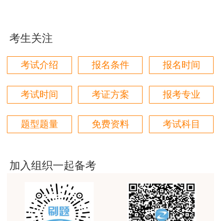
2021年8月14日10：00—8月24日17:00；现场人
用户m1****96
工审核时间为2021年8月23日—8月24日（工作日
三个字讲得好
上午9:00-12:00;下午14:30-17:00）。
考生关注
用户85****06
全国专业技术人员资格考试报名服务平台网址
真的是把学习变成自己能理解的语言最重要！
为
http://zg.cpta.com.cn/examfront
。
考试介绍
报名条件
报名时间
（四）被记入专业技术人员资格考试诚信档案
用户m1****88
库且在记录期内的应试人员不适用告知承诺制报
太喜欢王英老师了
考试时间
考证方案
报考专业
考。上述人员在网上报名系统填写报考信息时，将
用户m5****68
收到本次报名审核不适用告知承诺制的提示，需在
题型题量
免费资料
考试科目
平台历史购买的课程，老师讲的多非常好
自治区资格审核时限内到报名地区人事考试机构办
用户m2****68
理报考相关事项。
（五）通过网上审核人员考前不再进行现场审
老师讲的很细致很认真，课件准备充分也非常有耐
加入组织一起备考
心，听了老师的课很有收获，谢谢老师的付出和努
核。对于符合免二科、增报专业和无法通过网上审
力。
核的考生需携带报名表、工作证明及本人的毕业证
用户m0****88
原件和符合免试的相关证件，需在自治区资格审核