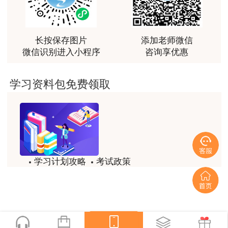
时限内到报名地区人事考试机构进行现场人工审
最棒的预习课
核。
用户m2****66
（六）考试实行属地化管理，报考人员原则上
越听越觉得好
长按保存图片
添加老师微信
只能在现工作地或户籍所在地报名参加考试。
微信识别进入小程序
咨询享优惠
用户m2****66
（七）在全国专业技术人员资格考试报名服务
越听越觉得好
平台新注册的报考人员须采用近期彩色标准1寸半
学习资料包免费领取
身免冠正面证件照（尺寸为2.5cm×3.5cm,像素
用户m2****66
295px×413px）,照片底色背景为白色。对于2019
非常非常非常非常棒！！!！
年之前在报名服务平台注册的老考生，原则上不进
用户m2****66
行照片更换。报名照片将用于准考证、考场座次
非常非常非常非常棒！！!！
表、证书和证书查询认证系统。
学习计划攻略
考试政策
（八）打印准考证时间为2021年10月26日—
用户xi****mo
试题/模拟题
备考精华
10月29日，报考人员可登录报名网站下载打印准
土建计量这门课我听了门金瑞和孙琦两位老师的课
程，感觉各有千秋，正好取长补短助我通过了该门考
考证。
一键领取
试，非常感谢两位老师的课程。
三、考试时间