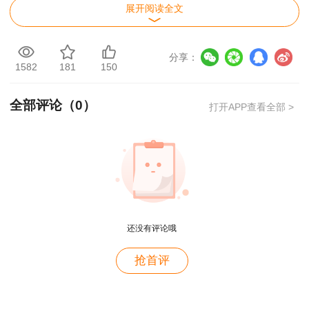
展开阅读全文
增报专业），可免考基础科目，在连续2个考试年
度内通过相应应试科目，可获得相应专业考试合格
分享：
证明，该证明作为注册时增加执业专业类别的依
1582
181
150
据。
二、报名事项
全部评论（
0
）
打开APP查看全部 >
（一）报名要求
凡符合《住房和城乡建设部、交通运输部、水
利部、人力资源和社会保障部关于印发〈造价工程
师职业资格制度规定〉〈造价工程师职业资格考试
实施办法〉的通知》（建人〔2018〕67号）和住
房和城乡建设部《关于造价工程师职业资格考试有
还没有评论哦
关工作的说明》规定条件的人员均可报名参加一级
用户m2****88
抢首评
造价工程师职业资格考试。
一如既往的好
（二）告知承诺制
用户m1****68
本考试报名证明事项推行告知承诺制。报考人