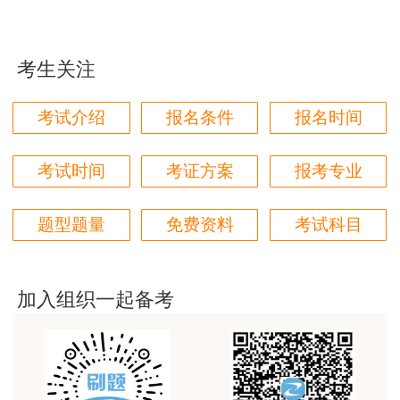
用户85****06
真的是把学习变成自己能理解的语言最重要！
考生关注
用户m1****88
太喜欢王英老师了
考试介绍
报名条件
报名时间
用户m5****68
平台历史购买的课程，老师讲的多非常好
考试时间
考证方案
报考专业
用户m2****68
题型题量
免费资料
考试科目
老师讲的很细致很认真，课件准备充分也非常有耐
心，听了老师的课很有收获，谢谢老师的付出和努
力。
加入组织一起备考
用户m0****88
最棒的预习课
用户m2****66