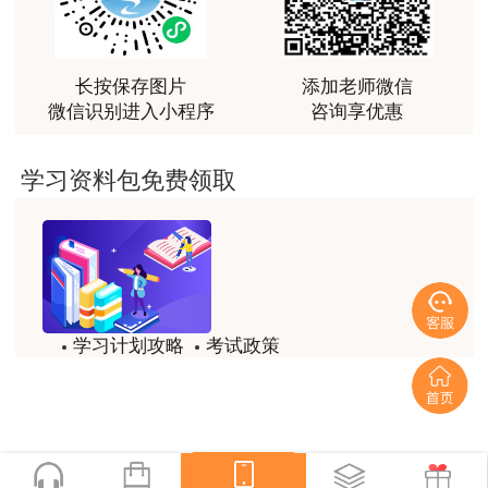
越听越觉得好
用户m2****66
越听越觉得好
长按保存图片
添加老师微信
微信识别进入小程序
咨询享优惠
用户m2****66
非常非常非常非常棒！！!！
学习资料包免费领取
用户m2****66
非常非常非常非常棒！！!！
用户xi****mo
土建计量这门课我听了门金瑞和孙琦两位老师的课
学习计划攻略
考试政策
程，感觉各有千秋，正好取长补短助我通过了该门考
试，非常感谢两位老师的课程。
试题/模拟题
备考精华
用户xi****mo
一键领取
时间是我们通过的保证，没有什么比坚持更有价值，
听王英老师的土建案例课程就是通过一造考试的最强