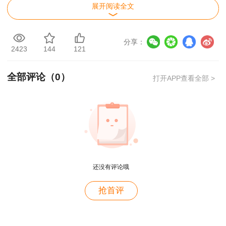
必不可少的步骤。
展开阅读全文
值得注意的是，一级造价工程师考试分为四个
科目：《建设工程造价管理》、《建设工程计
分享：
2423
144
121
价》、《建设工程技术与计量》以及《建设工程造
价案例分析》。每个科目的考试内容都有所不同，
全部评论（
0
）
打开APP查看全部 >
考生需要根据自己的实际情况选择报考科目，并针
对性地进行复习。
总之，2025年的一级造价工程师考试是一个
重要的职业资格认证机会，对于每一位有志于在建
用户m2****88
筑行业发展的专业人士来说都意义重大。希望每位
还没有评论哦
一如既往的好
考生都能充分利用时间，科学备考，最终顺利通过
考试，实现自己的职业目标。
用户m1****68
抢首评
王老师越来越年轻了
说明：因考试政策、内容不断变化与调整，正
保建设工程教育网提供的以上信息仅供参考，如有
用户zh****35