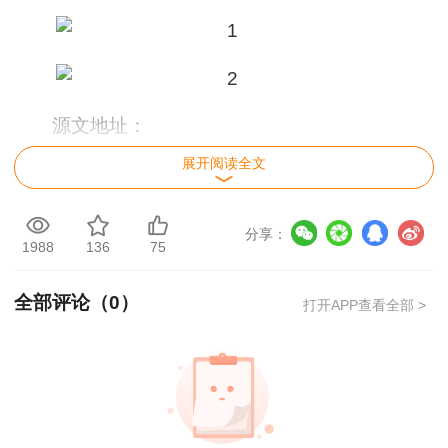
用户m1****96
老师讲得非常好，老师在讲义上分析书写的时候尽量
写正楷一点就更完美了
源文地址：
用户m1****96
http://zfcxjst.guizhou.gov.cn/jszx/gggs/qt/20200
展开阅读全文
三个字讲得好
用户85****06
分享：
真的是把学习变成自己能理解的语言最重要！
1988
136
75
用户m1****88
全部评论（
0
）
打开APP查看全部 >
太喜欢王英老师了
用户m5****68
平台历史购买的课程，老师讲的多非常好
用户m2****68