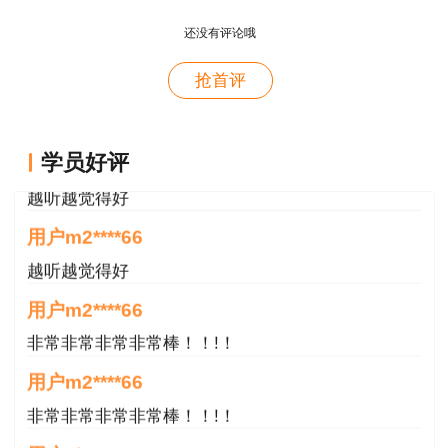
老师讲的很细致很认真，课件准备充分也非常有耐
心，听了老师的课很有收获，谢谢老师的付出和努
还没有评论哦
力。
抢首评
用户m0****88
最棒的预习课
学员好评
用户m2****66
越听越觉得好
用户m2****66
越听越觉得好
用户m2****66
非常非常非常非常棒！！!！
用户m2****66
非常非常非常非常棒！！!！