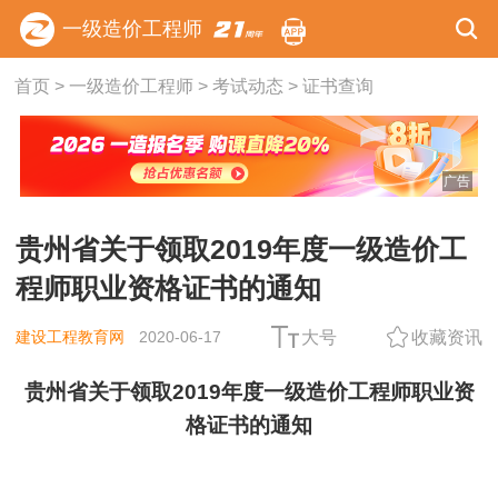
一级造价工程师
用户m2****88
首页
>
一级造价工程师
>
考试动态
>
证书查询
一如既往的好
用户m1****68
王老师越来越年轻了
广告
用户zh****35
贵州省关于领取2019年度一级造价工
王英老师讲的很好
程师职业资格证书的通知
用户m9****66
讲的非常易懂
建设工程教育网
2020-06-17
大号
收藏资讯
用户m6****88
贵州省关于领取2019年度一级造价工程师职业资
老师的课讲的真好，谢谢王英老师
格证书的通知
用户m4****68
李娜老师优秀