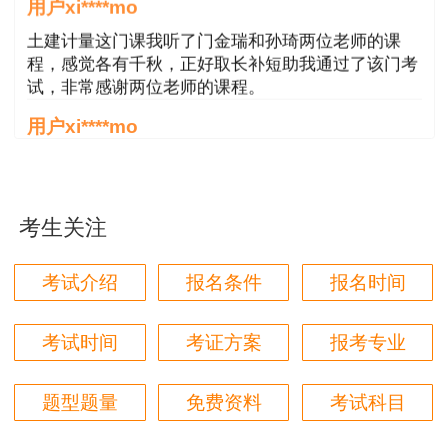
用户xi****mo
土建计量这门课我听了门金瑞和孙琦两位老师的课
程，感觉各有千秋，正好取长补短助我通过了该门考
试，非常感谢两位老师的课程。
用户xi****mo
时间是我们通过的保证，没有什么比坚持更有价值，
听王英老师的土建案例课程就是通过一造考试的最强
后盾没有之一，感谢王英老师。
考生关注
用户xi****mo
报全科性价比很高，适合学习时间充足的学员，达江
考试介绍
报名条件
报名时间
老师讲课风趣幽默，李娜老师心灵鸡汤一篇接着一
篇，感谢老师的细心讲解让我能通过这两门考试。
考试时间
考证方案
报考专业
题型题量
免费资料
考试科目