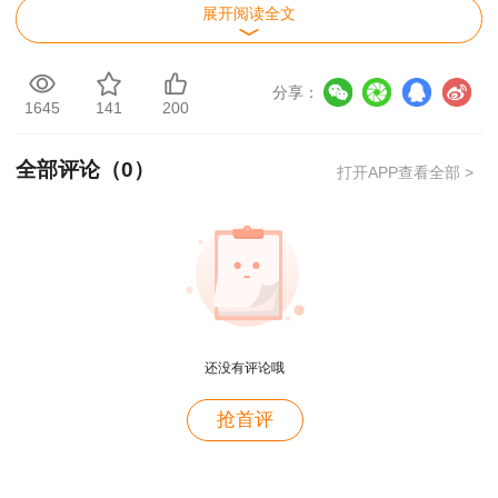
展开阅读全文
可在
2024年2月1日至2月6日申请证书邮寄
。
证书领取人员本人登录证书邮寄系统
分享：
（https://tysfrz.isdapp.shandong.gov.cn/jis-
1645
141
200
web/login?appMark=BJFNKFBEKBE）后登记本
全部评论（
0
）
人有效邮寄地址，证书将于网上成功申请邮寄后五
打开APP查看全部 >
个工作日内通过邮政速递公司寄递。付费方式为到
付，邮寄费用以邮政速递公司定价为准。。
（证书邮寄申请系统操作指南.pdf）
二、现场办理
还没有评论哦
用户m2****88
现场办理时间：2024年2月19日——2024年2
一如既往的好
抢首评
月23日
，上午9:00-11:30、下午2:00-5:00（法定
用户m1****68
节假日除外）。现场办理地点请按照附件名单中报
王老师越来越年轻了