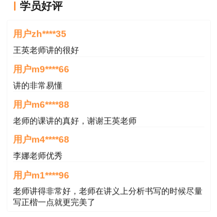
名点地址领取，领取证书时请携带本人有效身份证
学员好评
件。（代办人需要提供代办人和考生本人双方有效
用户zh****35
身份证件）。
王英老师讲的很好
三、电子证书
用户m9****66
讲的非常易懂
“专业技术人员职业资格证书查询验证系统”已
用户m6****88
上线，急需用证人员，可通过中国人事考试网“专
业技术人员职业资格证书查询验证系统”下载本人
老师的课讲的真好，谢谢王英老师
的电子证书。
用户m4****68
李娜老师优秀
（中国人事考试网网址：www.cpta.com.cn）
用户m1****96
四、特别提醒
老师讲得非常好，老师在讲义上分析书写的时候尽量
写正楷一点就更完美了
1、根据鲁人社字[2019]12号文规定，考试结
束满五年仍未领取的证书，按照人力资源和社会保
用户m1****96