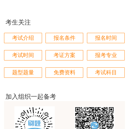
障部要求，将由省人社厅集中上交指定的印制企业
三个字讲得好
统一销毁。
用户85****06
考生关注
2、根据人社厅发[2021] 97号文规定，自
真的是把学习变成自己能理解的语言最重要！
2021年12月16日起印制的专业技术人员职业资格
用户m1****88
考试介绍
报名条件
报名时间
证书启用电子证书，与纸质证书具有同等法律效
太喜欢王英老师了
力，纸质证书仍按照原方式制发，已制发的纸质证
考试时间
考证方案
报考专业
用户m5****68
书遗失、损毁，或逾期不领取的不再办理补发。
平台历史购买的课程，老师讲的多非常好
附件：
题型题量
免费资料
考试科目
用户m2****68
1、人力资源社会保障部办公厅关于推行专业
老师讲的很细致很认真，课件准备充分也非常有耐
心，听了老师的课很有收获，谢谢老师的付出和努
技术人员职业资格电子证书的通知
加入组织一起备考
力。
2、
2023年度审计专业技术资格（初级、中
用户m0****88
级、高级）专业技术资格证书领取人员名单.xls
最棒的预习课