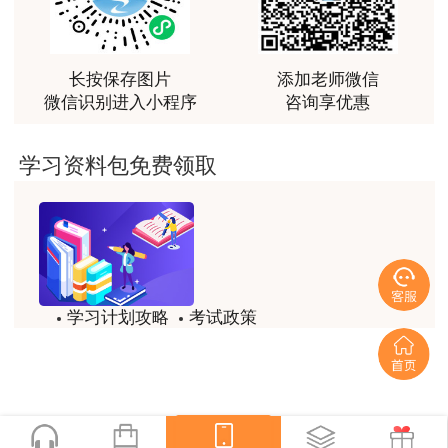
3、
2023年度统计专业技术资格（初级、中
用户m2****66
级）专业技术人员职业资格证书领取人员名单.xls
越听越觉得好
长按保存图片
添加老师微信
4、
2023年度一级造价工程师专业技术人员职
用户m2****66
微信识别进入小程序
咨询享优惠
业资格证书领取人员名单.xls
越听越觉得好
用户m2****66
2024年1月31日
学习资料包免费领取
非常非常非常非常棒！！!！
注：详情请至济宁市人力资源和社会保障局网
用户m2****66
站查看。
非常非常非常非常棒！！!！
用户xi****mo
学习计划攻略
考试政策
土建计量这门课我听了门金瑞和孙琦两位老师的课
试题/模拟题
备考精华
程，感觉各有千秋，正好取长补短助我通过了该门考
试，非常感谢两位老师的课程。
一键领取
用户xi****mo