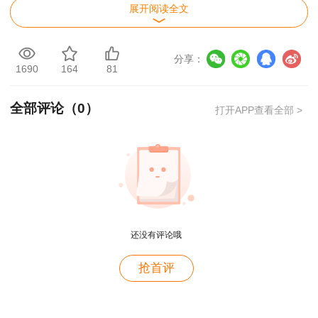
展开阅读全文
领取地点：肇庆市端州区信安四路2号市人社
局501室。
分享：
1690
164
81
联系电话：0758-2271231。
2.
邮寄证书方法：
登录广东省人事考试网
全部评论（
0
）
打开APP查看全部 >
（http://rsks.gd.gov.cn/）→广东省专业技术人员
职业资格考试业务办理系统→微信扫码登录广东省
统一身份认证平台→找到证书邮寄点击“进入”→选
择您的考试→填写您的收件人姓名、地址、电话号
码→提交申请。（“证书邮寄服务”资费（到付））
用户m2****88
还没有评论哦
一如既往的好
肇庆市人事考试中心
用户m1****68
抢首评
2024年3月5日
王老师越来越年轻了
用户zh****35