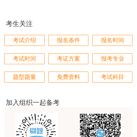
用户85****06
真的是把学习变成自己能理解的语言最重要！
考生关注
用户m1****88
太喜欢王英老师了
考试介绍
报名条件
报名时间
用户m5****68
平台历史购买的课程，老师讲的多非常好
考试时间
考证方案
报考专业
用户m2****68
题型题量
免费资料
考试科目
老师讲的很细致很认真，课件准备充分也非常有耐
心，听了老师的课很有收获，谢谢老师的付出和努
力。
加入组织一起备考
用户m0****88
最棒的预习课
用户m2****66