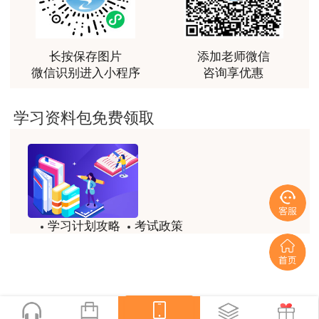
越听越觉得好
用户m2****66
越听越觉得好
长按保存图片
添加老师微信
微信识别进入小程序
咨询享优惠
用户m2****66
非常非常非常非常棒！！!！
学习资料包免费领取
用户m2****66
非常非常非常非常棒！！!！
用户xi****mo
土建计量这门课我听了门金瑞和孙琦两位老师的课
学习计划攻略
考试政策
程，感觉各有千秋，正好取长补短助我通过了该门考
试，非常感谢两位老师的课程。
试题/模拟题
备考精华
用户xi****mo
一键领取
时间是我们通过的保证，没有什么比坚持更有价值，
听王英老师的土建案例课程就是通过一造考试的最强