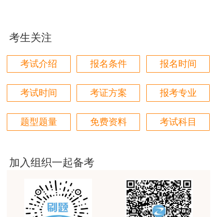
用户m1****96
三个字讲得好
考生关注
用户85****06
三、报考条件
真的是把学习变成自己能理解的语言最重要！
考试介绍
报名条件
报名时间
根据《住房城乡建设部 交通运输部 水利部 人
用户m1****88
力资源社会保障部关于印发〈造价工程师职业资格
太喜欢王英老师了
考试时间
考证方案
报考专业
制度规定〉〈造价工程师职业资格考试实施办法〉
用户m5****68
的通知》（建人〔2018〕67号）、《住房城乡建
题型题量
免费资料
考试科目
设部关于造价工程师职业资格考试有关工作的说
平台历史购买的课程，老师讲的多非常好
明》和《人力资源社会保障部关于降低或取消部分
用户m2****68
准入类职业资格考试工作年限要求有关事项的通
老师讲的很细致很认真，课件准备充分也非常有耐
加入组织一起备考
知》（人社部发〔2022〕8号）相关规定，凡遵守
心，听了老师的课很有收获，谢谢老师的付出和努
中华人民共和国宪法、法律、法规，具有良好的业
力。
务素质和道德品行，符合报名条件的人员，均可报
用户m0****88
名参加一级造价工程师职业资格考试。具体如下：