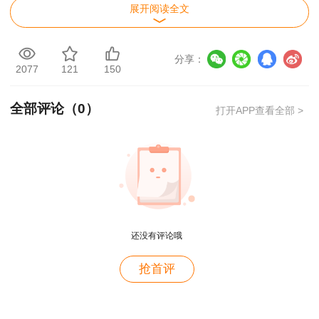
展开阅读全文
分享：
2077
121
150
各市人力资源和社会保障局人事考试机构：
全部评论（
0
）
打开APP查看全部 >
根据《人力资源和社会保障部人事考试中心关
于2024年度一级造价工程师职业资格考试考务工
作的通知》（人考中心函〔2024〕27号）精神，
为做好2024年度一级造价工程师职业资格考试广
西考区考务工作，现将有关事项通知如下：
还没有评论哦
一、考试时间、科目及考场设置
用户m2****88
抢首评
一如既往的好
用户m1****68