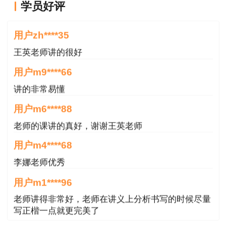
学员好评
王老师越来越年轻了
用户zh****35
王英老师讲的很好
注：《建设工程造价管理》和《建设工程计
价》为基础科目；《建设工程技术与计量》和《建
用户m9****66
设工程造价案例分析》为专业科目，分为土木建筑
讲的非常易懂
工程、交通运输工程、水利工程和安装工程4个专
用户m6****88
业类别，报考人员可根据实际工作需要选报其一。
老师的课讲的真好，谢谢王英老师
二、考试级别、应试科目及成绩管理
用户m4****68
李娜老师优秀
用户m1****96
老师讲得非常好，老师在讲义上分析书写的时候尽量
写正楷一点就更完美了