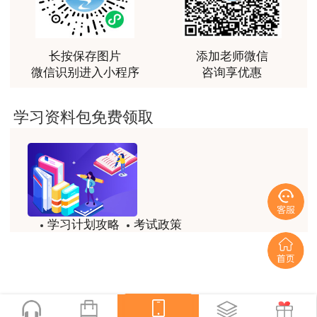
最棒的预习课
（一）一级造价工程师职业资格考试报名条
用户m2****66
件。
越听越觉得好
长按保存图片
添加老师微信
微信识别进入小程序
咨询享优惠
用户m2****66
1.具有工程造价专业大学专科（或高等职业教
育）学历，从事工程造价、工程管理业务工作满4
越听越觉得好
学习资料包免费领取
年；
用户m2****66
非常非常非常非常棒！！!！
具有土木建筑、水利、装备制造、交通运输、
电子信息、财经商贸大类大学专科（或高等职业教
用户m2****66
育）学历，从事工程造价、工程管理业务工作满5
非常非常非常非常棒！！!！
年。
学习计划攻略
考试政策
用户xi****mo
试题/模拟题
备考精华
2.具有工程造价、通过工程教育专业评估（认
土建计量这门课我听了门金瑞和孙琦两位老师的课
程，感觉各有千秋，正好取长补短助我通过了该门考
一键领取
证）的工程管理专业大学本科学历或学位，从事工
试，非常感谢两位老师的课程。
程造价、工程管理业务工作满3年；