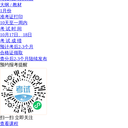
大纲 / 教材
1月份
准考证打印
10天至一周内
考 试 时 间
10月17日、18日
考 试 成 绩
预计考后2-3个月
合格证领取
查分后2-3个月陆续发布
预约报考提醒
扫一扫 立即关注
查看课程