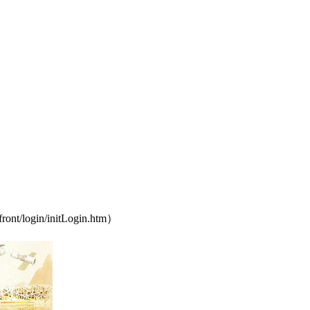
in/initLogin.htm）