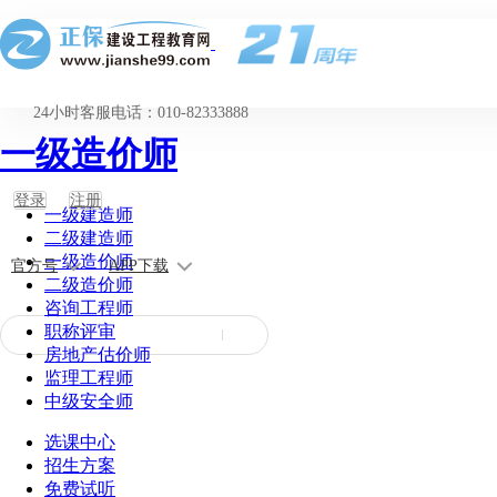
24小时客服电话：010-82333888
一级造价师
登录
注册
一级建造师
二级建造师
一级造价师
官方号
APP下载
二级造价师
咨询工程师
职称评审
房地产估价师
监理工程师
中级安全师
选课中心
招生方案
免费试听