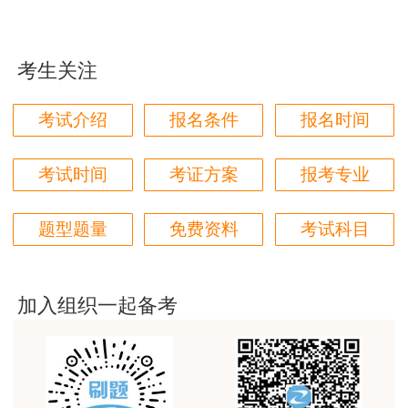
用户m1****88
太喜欢王英老师了
考生关注
用户m5****68
考试介绍
报名条件
报名时间
平台历史购买的课程，老师讲的多非常好
用户m2****68
考试时间
考证方案
报考专业
老师讲的很细致很认真，课件准备充分也非常有耐
心，听了老师的课很有收获，谢谢老师的付出和努
力。
题型题量
免费资料
考试科目
用户m0****88
最棒的预习课
加入组织一起备考
用户m2****66
越听越觉得好
用户m2****66