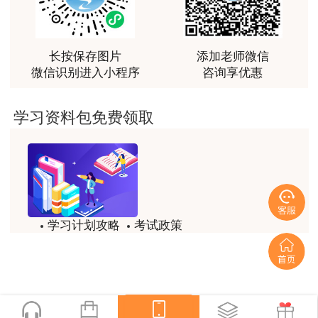
越听越觉得好
用户m2****66
长按保存图片
添加老师微信
非常非常非常非常棒！！!！
微信识别进入小程序
咨询享优惠
用户m2****66
学习资料包免费领取
非常非常非常非常棒！！!！
用户xi****mo
土建计量这门课我听了门金瑞和孙琦两位老师的课
程，感觉各有千秋，正好取长补短助我通过了该门考
试，非常感谢两位老师的课程。
学习计划攻略
考试政策
用户xi****mo
试题/模拟题
备考精华
时间是我们通过的保证，没有什么比坚持更有价值，
听王英老师的土建案例课程就是通过一造考试的最强
一键领取
后盾没有之一，感谢王英老师。
用户xi****mo