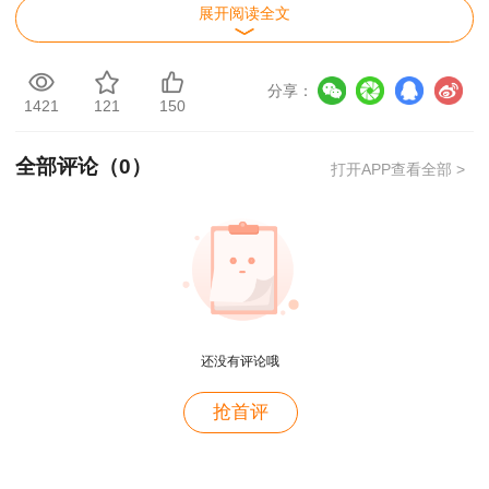
展开阅读全文
分享：
1421
121
150
全部评论（
0
）
打开APP查看全部 >
用户m2****88
一如既往的好
用户m1****68
温馨提示：
一级造价师报名高峰期人员较多，
还没有评论哦
王老师越来越年轻了
可能会造成网络拥堵、报名入口无法进入等情况，
抢首评
考生们可错开报名高峰期进行一造报名。
用户zh****35
王英老师讲的很好