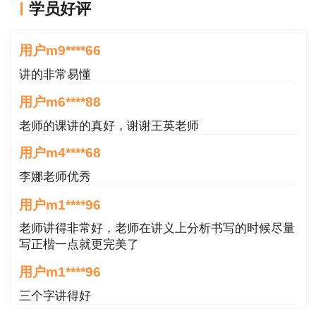
学员好评
用户m9****66
讲的非常易懂
用户m6****88
老师的课讲的真好，谢谢王英老师
用户m4****68
李娜老师优秀
用户m1****96
老师讲得非常好，老师在讲义上分析书写的时候尽量
写正楷一点就更完美了
用户m1****96
三个字讲得好
用户85****06
真的是把学习变成自己能理解的语言最重要！