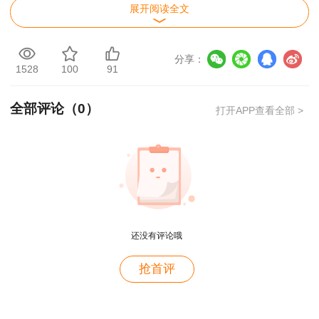
展开阅读全文
领取须持本人身份证（护照或驾照）原件、免
冠证件照片若干张
分享：
1528
100
91
免试条件的考生，还需提供高级职称资格证书
原件
全部评论（
0
）
打开APP查看全部 >
若代领，代领人须持本人身份证原件及上述要
求的证件（以上信息仅供参考,具体要求以当地规
定为准）。
详情点击>>
二、纸质证书领取方式
还没有评论哦
答：领取方式分两种，分别是现场领取和邮政
邮递领取（仅部分省份支持邮递领取，考生到时可
抢首评
查询当地人事考试网通知或者拨打考试中心电话询
问）
用户m2****88