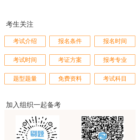
老师讲得非常好，老师在讲义上分析书写的时候尽量
写正楷一点就更完美了
考生关注
用户m1****96
三个字讲得好
考试介绍
报名条件
报名时间
用户85****06
真的是把学习变成自己能理解的语言最重要！
考试时间
考证方案
报考专业
用户m1****88
题型题量
免费资料
考试科目
太喜欢王英老师了
用户m5****68
平台历史购买的课程，老师讲的多非常好
加入组织一起备考
用户m2****68
老师讲的很细致很认真，课件准备充分也非常有耐
心，听了老师的课很有收获，谢谢老师的付出和努