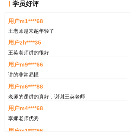
学员好评
一如既往的好
三、必须在规定时间内领取吗？
用户m1****68
答：个别考生由于特殊情况不能在相关时间内
王老师越来越年轻了
办理证书领取事宜，一般各地考试中心会代为保
管，考生可拨打当地考试中心进行询问。
用户zh****35
王英老师讲的很好
四、证书领取通知到时候会在哪里公布？
用户m9****66
答：中国人事考试网
讲的非常易懂
（
http://www.cpta.com.cn/
）和当地人事考试网。
用户m6****88
考生常关注自己考区人事考试网或者建设工程教育
老师的课讲的真好，谢谢王英老师
网成绩查询栏目即可。
用户m4****68
李娜老师优秀
用户m1****96