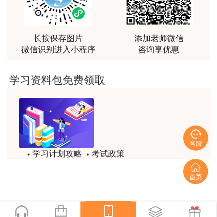
力。
用户m0****88
最棒的预习课
长按保存图片
添加老师微信
微信识别进入小程序
咨询享优惠
用户m2****66
越听越觉得好
学习资料包免费领取
用户m2****66
越听越觉得好
用户m2****66
非常非常非常非常棒！！!！
学习计划攻略
考试政策
用户m2****66
试题/模拟题
备考精华
非常非常非常非常棒！！!！
一键领取
用户xi****mo
土建计量这门课我听了门金瑞和孙琦两位老师的课