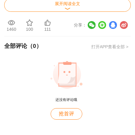
展开阅读全文
领取须持本人身份证（护照或驾照）原件、免
冠证件照片若干张
分享：
1460
100
111
免试条件的考生，还需提供高级职称资格证书
原件
全部评论（
0
）
打开APP查看全部 >
若代领，代领人须持本人身份证原件及上述要
求的证件（以上信息仅供参考,具体要求以当地规
定为准）。
详情点击>>
二、纸质证书领取方式
还没有评论哦
答：领取方式分两种，分别是现场领取和邮政
用户m2****88
邮递领取（仅部分省份支持邮递领取，考生到时可
抢首评
查询当地人事考试网通知或者拨打考试中心电话询
一如既往的好
问）
用户m1****68