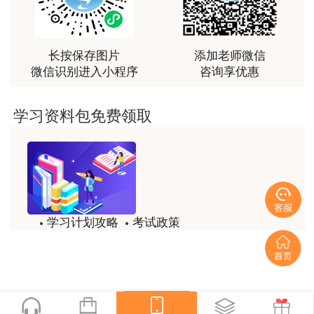
最棒的预习课
用户m2****66
越听越觉得好
长按保存图片
添加老师微信
微信识别进入小程序
咨询享优惠
用户m2****66
越听越觉得好
学习资料包免费领取
用户m2****66
非常非常非常非常棒！！!！
用户m2****66
非常非常非常非常棒！！!！
学习计划攻略
考试政策
用户xi****mo
试题/模拟题
备考精华
土建计量这门课我听了门金瑞和孙琦两位老师的课
程，感觉各有千秋，正好取长补短助我通过了该门考
一键领取
试，非常感谢两位老师的课程。