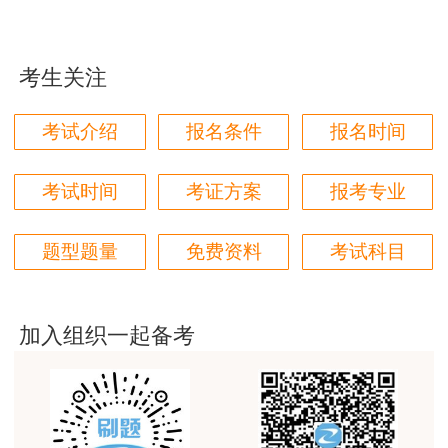
用户m1****96
三个字讲得好
考生关注
用户85****06
真的是把学习变成自己能理解的语言最重要！
考试介绍
报名条件
报名时间
用户m1****88
太喜欢王英老师了
考试时间
考证方案
报考专业
用户m5****68
题型题量
免费资料
考试科目
平台历史购买的课程，老师讲的多非常好
用户m2****68
老师讲的很细致很认真，课件准备充分也非常有耐
加入组织一起备考
心，听了老师的课很有收获，谢谢老师的付出和努
力。
用户m0****88