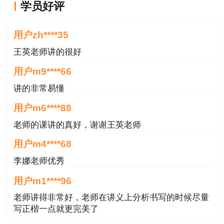
学员好评
王老师越来越年轻了
三、必须在规定时间内领取吗？
用户zh****35
答：个别考生由于特殊情况不能在相关时间内
王英老师讲的很好
办理证书领取事宜，一般各地考试中心会代为保
管，考生可拨打当地考试中心进行询问。
用户m9****66
讲的非常易懂
四、证书领取通知到时候会在哪里公布？
用户m6****88
答：中国人事考试网
老师的课讲的真好，谢谢王英老师
（
http://www.cpta.com.cn/
）和当地人事考试网。
用户m4****68
考生常关注自己考区人事考试网或者建设工程教育
李娜老师优秀
网成绩查询栏目即可。
用户m1****96
老师讲得非常好，老师在讲义上分析书写的时候尽量
写正楷一点就更完美了