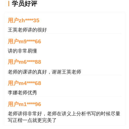
学员好评
王老师越来越年轻了
三、必须在规定时间内领取吗？
用户zh****35
答：个别考生由于特殊情况不能在相关时间内
王英老师讲的很好
办理证书领取事宜，一般各地考试中心会代为保
管，考生可拨打当地考试中心进行询问。
用户m9****66
讲的非常易懂
四、证书领取通知到时候会在哪里公布？
用户m6****88
答：中国人事考试网
老师的课讲的真好，谢谢王英老师
（
http://www.cpta.com.cn/
）和当地人事考试网。
用户m4****68
考生常关注自己考区人事考试网或者建设工程教育
李娜老师优秀
网成绩查询栏目即可。
用户m1****96
老师讲得非常好，老师在讲义上分析书写的时候尽量
写正楷一点就更完美了