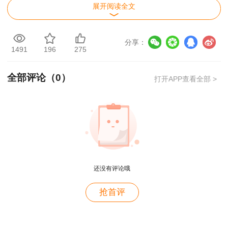
展开阅读全文
领取须持本人身份证（护照或驾照）原件、免
冠证件照片若干张
分享：
1491
196
275
免试条件的考生，还需提供高级职称资格证书
原件
全部评论（
0
）
打开APP查看全部 >
若代领，代领人须持本人身份证原件及上述要
求的证件（以上信息仅供参考,具体要求以当地规
定为准）。
详情点击>>
二、纸质证书领取方式
还没有评论哦
答：领取方式分两种，分别是现场领取和邮政
用户m2****88
邮递领取（仅部分省份支持邮递领取，考生到时可
抢首评
查询当地人事考试网通知或者拨打考试中心电话询
一如既往的好
问）
用户m1****68