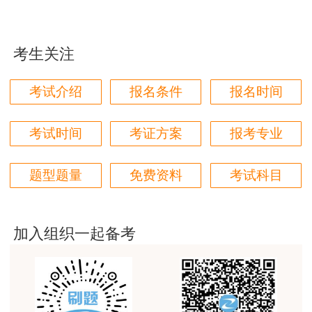
用户m1****96
三个字讲得好
考生关注
用户85****06
真的是把学习变成自己能理解的语言最重要！
考试介绍
报名条件
报名时间
用户m1****88
太喜欢王英老师了
考试时间
考证方案
报考专业
用户m5****68
题型题量
免费资料
考试科目
平台历史购买的课程，老师讲的多非常好
用户m2****68
老师讲的很细致很认真，课件准备充分也非常有耐
加入组织一起备考
心，听了老师的课很有收获，谢谢老师的付出和努
力。
用户m0****88