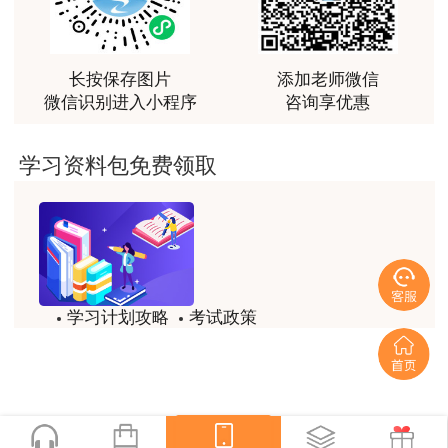
最棒的预习课
用户m2****66
越听越觉得好
长按保存图片
添加老师微信
微信识别进入小程序
咨询享优惠
用户m2****66
越听越觉得好
学习资料包免费领取
用户m2****66
非常非常非常非常棒！！!！
用户m2****66
非常非常非常非常棒！！!！
学习计划攻略
考试政策
用户xi****mo
试题/模拟题
备考精华
土建计量这门课我听了门金瑞和孙琦两位老师的课
程，感觉各有千秋，正好取长补短助我通过了该门考
一键领取
试，非常感谢两位老师的课程。