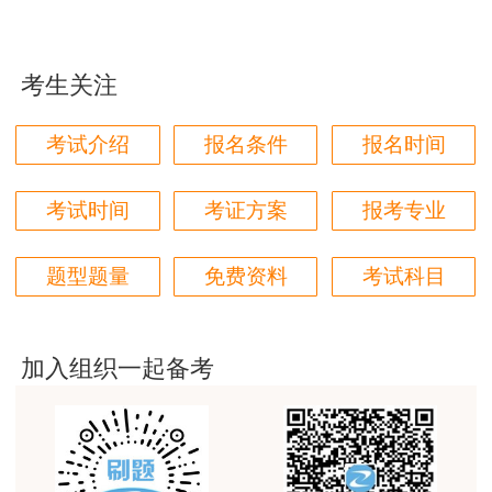
用户m1****96
三个字讲得好
考生关注
用户85****06
真的是把学习变成自己能理解的语言最重要！
考试介绍
报名条件
报名时间
用户m1****88
太喜欢王英老师了
考试时间
考证方案
报考专业
用户m5****68
题型题量
免费资料
考试科目
平台历史购买的课程，老师讲的多非常好
用户m2****68
老师讲的很细致很认真，课件准备充分也非常有耐
加入组织一起备考
心，听了老师的课很有收获，谢谢老师的付出和努
力。
用户m0****88