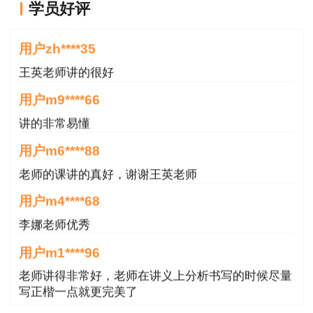
习、共交流的？
扫描下方二维码，或进入官方
学员好评
QQ群，一起在考证路上偶遇吧，在这里你会遇见
王老师越来越年轻了
N多同行，还有多年授课经验的李娜老师，发挥
用户zh****35
好，说不定还能找到人生的另一半哦！
王英老师讲的很好
点击加入QQ群
用户m9****66
讲的非常易懂
用户m6****88
老师的课讲的真好，谢谢王英老师
用户m4****68
李娜老师优秀
用户m1****96
老师讲得非常好，老师在讲义上分析书写的时候尽量
写正楷一点就更完美了