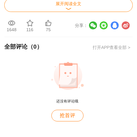
展开阅读全文
二、纸质证书领取方式
答：领取方式分两种，分别是现场领取和邮政邮递领取（仅部
分享：
分省份支持邮递领取，考生到时可查询当地人事考试网通知或者拨
1648
116
75
打考试中心电话询问）
全部评论（
0
）
打开APP查看全部 >
三、必须在规定时间内领取吗？
答：个别考生由于特殊情况不能在相关时间内办理证书领取事
宜，一般各地考试中心会代为保管，考生可拨打当地考试中心进行
询问。
四、证书领取通知到时候会在哪里公布？
答：中国人事考试网（
http://www.cpta.com.cn/
）和当地人事考
还没有评论哦
试网。
考生常关注自己考区人事考试网或者建设工程教育网成绩查
用户m2****88
抢首评
询栏目即可。
一如既往的好
相关资讯：
娜豆打卡营里大家是怎样一起同学
用户m1****68