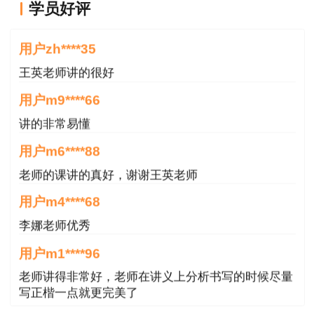
学员好评
http://hrss.rizhao.gov.cn/art/2026/1/13/art_2050
王老师越来越年轻了
2025一级造价工程师合格名单.xls
用户zh****35
王英老师讲的很好
用户m9****66
讲的非常易懂
用户m6****88
老师的课讲的真好，谢谢王英老师
用户m4****68
李娜老师优秀
用户m1****96
老师讲得非常好，老师在讲义上分析书写的时候尽量
写正楷一点就更完美了