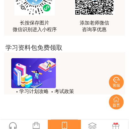
最棒的预习课
用户m2****66
越听越觉得好
长按保存图片
添加老师微信
微信识别进入小程序
咨询享优惠
用户m2****66
越听越觉得好
学习资料包免费领取
用户m2****66
非常非常非常非常棒！！!！
用户m2****66
非常非常非常非常棒！！!！
学习计划攻略
考试政策
用户xi****mo
试题/模拟题
备考精华
土建计量这门课我听了门金瑞和孙琦两位老师的课
程，感觉各有千秋，正好取长补短助我通过了该门考
一键领取
试，非常感谢两位老师的课程。