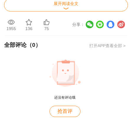
心408房间领取，上午9：00-11：30，下午14：
展开阅读全文
30-17：00。
为方便广大考生，已同步开通证书邮寄业务，
分享：
1955
136
75
手机“爱山东”App搜索“山东人事考试证书邮寄”或
登录“山东人事考试信息网”选择“考后服务”栏目进
全部评论（
0
）
打开APP查看全部 >
行办理。
逾期未现场领取或申请邮寄的，将按照报名时
个人承诺填写的联系方式统一使用中国邮政速递
（EMS）进行邮寄，请考生注意查收。证书邮寄
的费用由考生本人承担。
还没有评论哦
中国邮政速递（EMS）咨询电话：
用户m2****88
抢首评
18596338817。
一如既往的好
合格名单下载链接：
用户m1****68