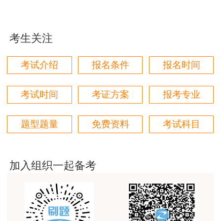
用户m1****96
三个字讲得好
考生关注
用户85****06
真的是把学习变成自己能理解的语言最重要！
考试介绍
报名条件
报名时间
用户m1****88
太喜欢王英老师了
考试时间
考证方案
报考专业
用户m5****68
题型题量
免费资料
考试科目
平台历史购买的课程，老师讲的多非常好
用户m2****68
老师讲的很细致很认真，课件准备充分也非常有耐
加入组织一起备考
心，听了老师的课很有收获，谢谢老师的付出和努
力。
用户m0****88