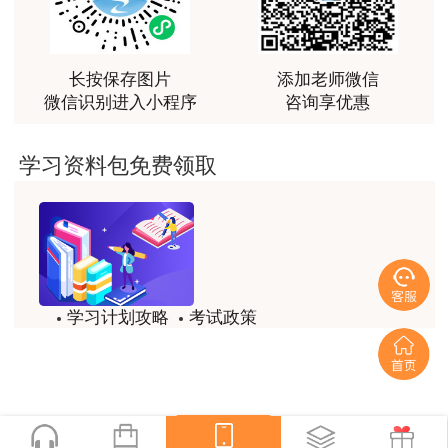
越听越觉得好
希望以上信息能够帮助到各位考生顺利查询自
用户m2****66
己的成绩，并为后续的资格认证做好准备。祝大家
越听越觉得好
长按保存图片
添加老师微信
都能取得满意的成绩！
微信识别进入小程序
咨询享优惠
用户m2****66
说明：因考试政策、内容不断变化与调整，建
非常非常非常非常棒！！!！
学习资料包免费领取
设工程教育网提供的以上信息仅供参考，如有异
用户m2****66
议，请考生以权威部门公布的内容为准！
非常非常非常非常棒！！!！
用户xi****mo
土建计量这门课我听了门金瑞和孙琦两位老师的课
学习计划攻略
考试政策
程，感觉各有千秋，正好取长补短助我通过了该门考
试，非常感谢两位老师的课程。
试题/模拟题
备考精华
用户xi****mo
一键领取
时间是我们通过的保证，没有什么比坚持更有价值，
听王英老师的土建案例课程就是通过一造考试的最强