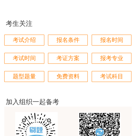
用户85****06
网“
成绩查询
”栏目进行查分。
查询流程：中国人事
真的是把学习变成自己能理解的语言最重要！
考试网-点击成绩查询-输入用户名及密码
。特别提
醒，一级造价工程师考试政策和时间安排可能会因
考生关注
用户m1****88
各种因素而有调整，这种不确定性要求考生密切关
太喜欢王英老师了
考试介绍
报名条件
报名时间
注中国人事考试网或其他官方渠道发布的最新通
用户m5****68
知，这样才能获取最准确的成绩查询时间，避免错
平台历史购买的课程，老师讲的多非常好
考试时间
考证方案
报考专业
过重要信息。
用户m2****68
一级造价师考试成绩合格标准
题型题量
免费资料
考试科目
老师讲的很细致很认真，课件准备充分也非常有耐
心，听了老师的课很有收获，谢谢老师的付出和努
力。
加入组织一起备考
用户m0****88
最棒的预习课
用户m2****66