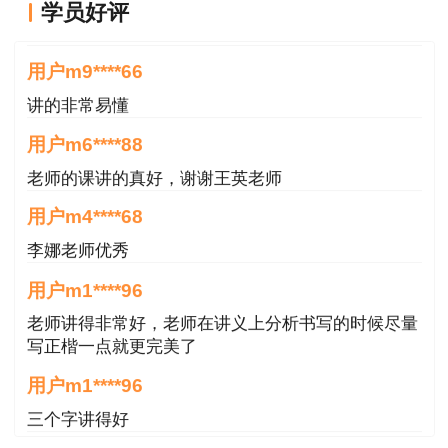
学员好评
10月
王英老师讲的很好
2020
24、25
2020/12/11
星期五
10点
46天
用户m9****66
日
10月
讲的非常易懂
2019
26、27
2019/12/13
星期五
17点
47天
用户m6****88
日
老师的课讲的真好，谢谢王英老师
10月
用户m4****68
2018
27、28
2018/12/29
星期六
22点
62天
李娜老师优秀
日
10月
用户m1****96
2017
21、22
2017/12/27
星期四
17点
60天
老师讲得非常好，老师在讲义上分析书写的时候尽量
日
写正楷一点就更完美了
用户m1****96
一级造价师考试成绩查询流程及注意事项
三个字讲得好
四川省一级造价工程师考生可到中国人事考试