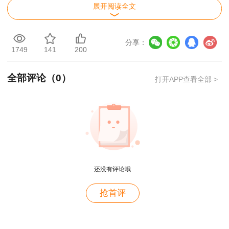
10月
展开阅读全文
2024
19、20
？？
？？
？？
？？
日
分享：
10月2
1749
141
200
2023
8、29
2023/12/29
星期五
11点
60天
全部评论（
0
）
日
打开APP查看全部 >
4月2
2022补
2、23
2023/6/16
星期五
10点
53天
考
日
11月
用户m2****88
2022
12、13
2023/3/21
星期二
10点
128天
还没有评论哦
一如既往的好
日
10月3
用户m1****68
抢首评
2021
0、31
2021/12/23
星期四
9点
52天
王老师越来越年轻了
日
用户zh****35